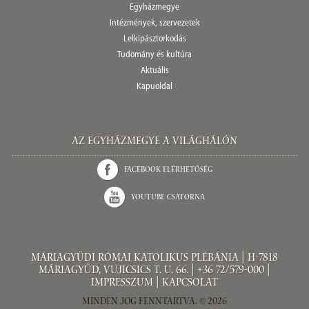
Egyházmegye
Intézmények, szervezetek
Lelkipásztorkodás
Tudomány és kultúra
Aktuális
Kapuoldal
Az Egyházmegye a világhálón
Facebook elérhetőség
Youtube csatorna
Máriagyűdi Római Katolikus Plébánia | H-7818
Máriagyűd, Vujicsics T. u. 66. | +36 72/579-000 |
Impresszum
|
Kapcsolat
Minden jog fenntartva. © 2026