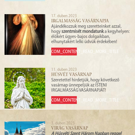
17. duben 2023
IRGALMASSÁG VASÁRNAPJA
Ajándékozzuk meg szeretteinket azzal,
hogy
szentmisét mondatunk
a kegyhelyen:
élőkért ügyes-bajos dolgaikban,
elhunytakért lelki üdvük érdekében!
COM_CONTENT_READ_MORE_TITLE
11. duben 2023
HÚSVÉT VASÁRNAP
Szeretettel hirdetjük, hogy következő
vasárnap ünnepeljük az ISTENI
IRGALMASSÁG VASÁRNAPJÁT!
COM_CONTENT_READ_MORE_TITLE
3. duben 2023
VIRÁG VASÁRNAP
A Húsvéti Szent Három Napban reggel