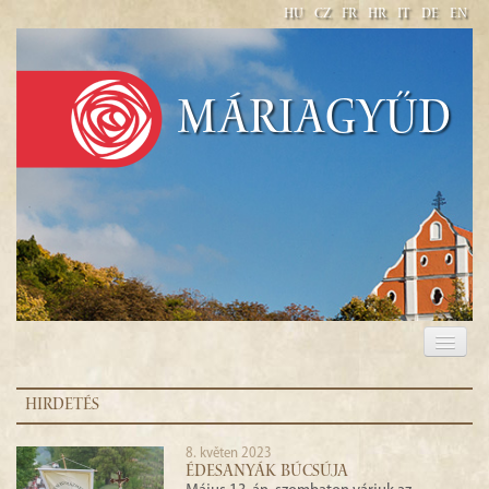
HU
CZ
FR
HR
IT
DE
EN
Máriagyűd
BAZILIKA MINOR NAVŠTÍVENÍ PANNY MARIE V
MÁRIAGYŰD
HIRDETÉS
8. květen 2023
ÉDESANYÁK BÚCSÚJA