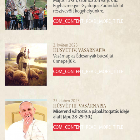
Május 13-án, szombaton várjuk az
Egyházmegyei Gyalogos Zarándoklat
résztvevőit kegyhelyünkre.
COM_CONTENT_READ_MORE_TITLE
2. květen 2023
HÚSVÉT IV. VASÁRNAPJA
Vasárnap az Édesanyák búcsúját
ünnepeljük.
COM_CONTENT_READ_MORE_TITLE
23. duben 2023
HÚSVÉT III. VASÁRNAPJA
Miserend változás a pápalátogatás ideje
alatt (ápr. 28-29-30.)
COM_CONTENT_READ_MORE_TITLE