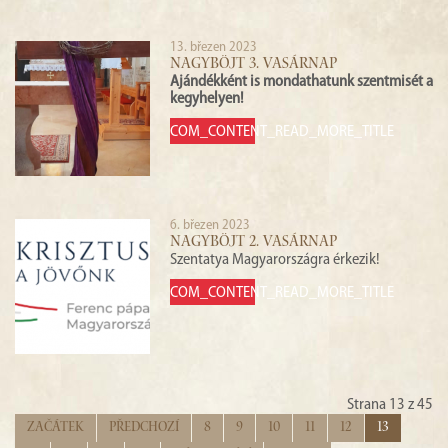
13. březen 2023
NAGYBÖJT 3. VASÁRNAP
Ajándékként is mondathatunk szentmisét a
kegyhelyen!
COM_CONTENT_READ_MORE_TITLE
6. březen 2023
NAGYBÖJT 2. VASÁRNAP
Szentatya Magyarországra érkezik!
COM_CONTENT_READ_MORE_TITLE
Strana 13 z 45
Začátek
Předchozí
8
9
10
11
12
13