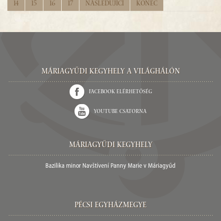
14
15
16
17
Následující
Konec
Máriagyűdi Kegyhely a világhálón
Facebook elérhetőség
Youtube csatorna
Máriagyűdi Kegyhely
Bazilika minor Navštívení Panny Marie v Máriagyűd
Pécsi egyházmegye