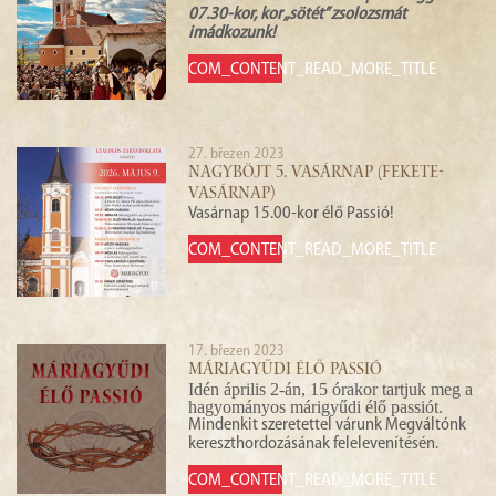
07.30-kor, kor „sötét” zsolozsmát
imádkozunk!
COM_CONTENT_READ_MORE_TITLE
27. březen 2023
NAGYBÖJT 5. VASÁRNAP (FEKETE-
VASÁRNAP)
Vasárnap 15.00-kor élő Passió!
COM_CONTENT_READ_MORE_TITLE
17. březen 2023
MÁRIAGYŰDI ÉLŐ PASSIÓ
Idén április 2-án, 15 órakor tartjuk meg a
hagyományos márigyűdi élő passiót.
Mindenkit szeretettel várunk Megváltónk
kereszthordozásának felelevenítésén.
COM_CONTENT_READ_MORE_TITLE