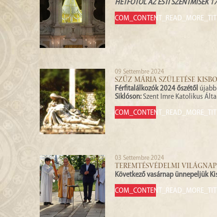
HÉTFŐTŐL AZ ESTI SZENTMISÉK 1
COM_CONTENT_READ_MORE_TIT
09 Settembre 2024
SZŰZ MÁRIA SZÜLETÉSE KIS
Férfitalálkozók 2024 őszétől
újabb 
Siklóson:
Szent Imre Katolikus Álta
COM_CONTENT_READ_MORE_TIT
03 Settembre 2024
TEREMTÉSVÉDELMI VILÁGNAP
Következő vasárnap ünnepeljük Ki
COM_CONTENT_READ_MORE_TIT