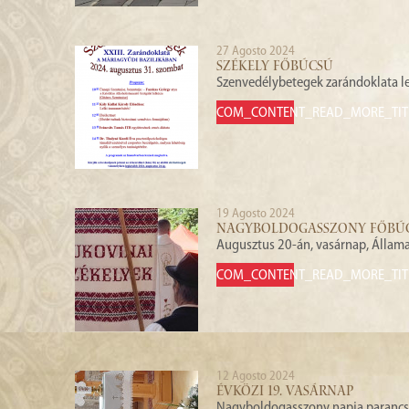
27 Agosto 2024
SZÉKELY FŐBÚCSÚ
Szenvedélybetegek zarándoklata l
COM_CONTENT_READ_MORE_TIT
19 Agosto 2024
NAGYBOLDOGASSZONY FŐBÚ
Augusztus 20-án, vasárnap, Államal
COM_CONTENT_READ_MORE_TIT
12 Agosto 2024
ÉVKÖZI 19. VASÁRNAP
Nagyboldogasszony napja parancsol