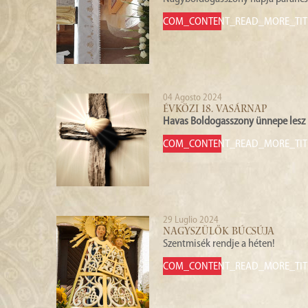
COM_CONTENT_READ_MORE_TIT
04 Agosto 2024
ÉVKÖZI 18. VASÁRNAP
Havas Boldogasszony ünnepe lesz 
COM_CONTENT_READ_MORE_TIT
29 Luglio 2024
NAGYSZÜLŐK BÚCSÚJA
Szentmisék rendje a héten!
COM_CONTENT_READ_MORE_TIT