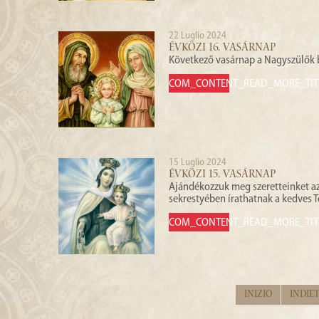
22 Luglio 2024
ÉVKÖZI 16. VASÁRNAP
Következő vasárnap a Nagyszülők 
COM_CONTENT_READ_MORE_TIT
15 Luglio 2024
ÉVKÖZI 15. VASÁRNAP
Ajándékozzuk meg szeretteinket az
sekrestyében írathatnak a kedves T
COM_CONTENT_READ_MORE_TIT
Inizio
Indie