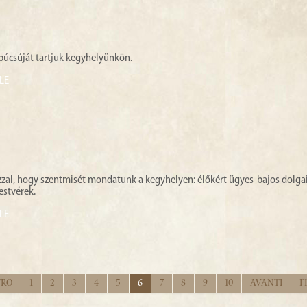
búcsúját tartjuk kegyhelyünkön.
LE
zal, hogy szentmisét mondatunk a kegyhelyen: élőkért ügyes-bajos dolgai
estvérek.
LE
tro
1
2
3
4
5
6
7
8
9
10
Avanti
F