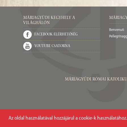
Máriagyűdi Kegyhely a
Máriagy
világhálón
Benvenuti
Facebook elérhetőség
Pellegrinag
Youtube csatorna
Máriagyűdi Római Katolikus Pl
Az oldal használatával hozzájárul a cookie-k használatához