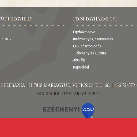
űdi Kegyhely
Pécsi egyházmegye
Egyházmegye
gio 2017
Intézmények, szervezetek
Lelkipásztorkodás
Tudomány és kultúra
Aktuális
Kapuoldal
ébánia | H-7818 Máriagyűd, Vujicsics T. u. 66. | +36 72/579-
Minden jog fenntartva. © 2026
.