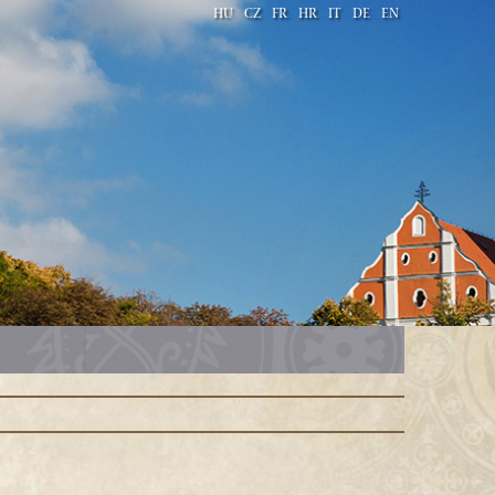
HU
CZ
FR
HR
IT
DE
EN