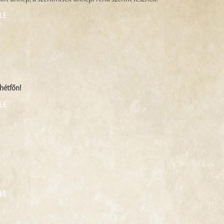
LE
hétfőn!
LE
LE