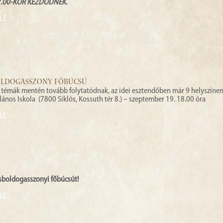
7.00-KOR KEZDŐDNEK.
LE
BOLDOGASSZONY FŐBÚCSÚ
témák mentén tovább folytatódnak, az idei esztendőben már 9 helyszínen
lános Iskola
(7800 Siklós, Kossuth tér 8.) – szeptember 19. 18.00 óra
LE
sboldogasszonyi főbúcsút!
LE