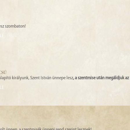
esz szombaton!
LE
CSÚ
apító királyunk, Szent István ünnepe lesz
, a szentmise után megáldjuk az 
LE
t ünnep, a szentmisék ünnepi rend szerint lesznek!