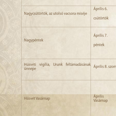
Április 6.
Nagycsütörtök, az utolsó vacsora miséje
csütörtök
Április 7.
Nagypéntek
péntek
Húsvéti vigília, Urunk feltámadásának
Április 8. szo
ünnepe
Április
Húsvét Vasárnap
Vasárnap