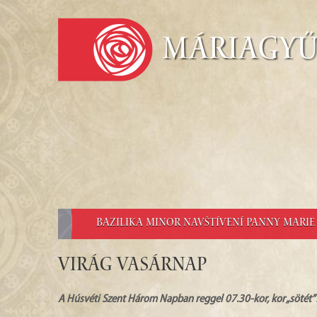
Máriagy
BAZILIKA MINOR NAVŠTÍVENÍ PANNY MARI
Virág Vasárnap
A Húsvéti Szent Három Napban reggel 07.30-kor, kor „sötét