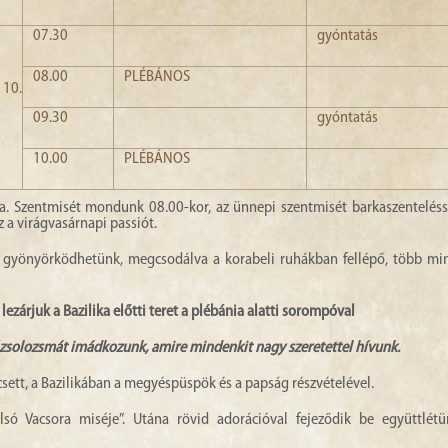
07.30
gyóntatás
08.00
PLÉBÁNOS
10.
09.30
gyóntatás
10.00
PLÉBÁNOS
a. Szentmisét mondunk 08.00-kor, az ünnepi szentmisét barkaszenteléss
 a virágvasárnapi passiót.
 gyönyörködhetünk, megcsodálva a korabeli ruhákban fellépő, több mi
lezárjuk a Bazilika előtti teret a plébánia alatti sorompóval
 zsolozsmát imádkozunk, amire mindenkit nagy szeretettel hívunk.
csett, a Bazilikában a megyéspüspök és a papság részvételével.
só Vacsora miséje”. Utána rövid adorációval fejeződik be együttlét