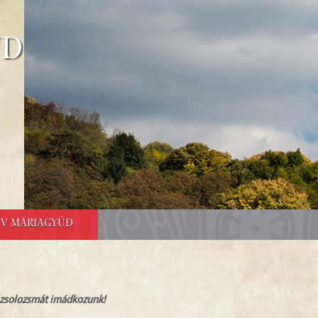
űd
E V MÁRIAGYŰD
” zsolozsmát imádkozunk!