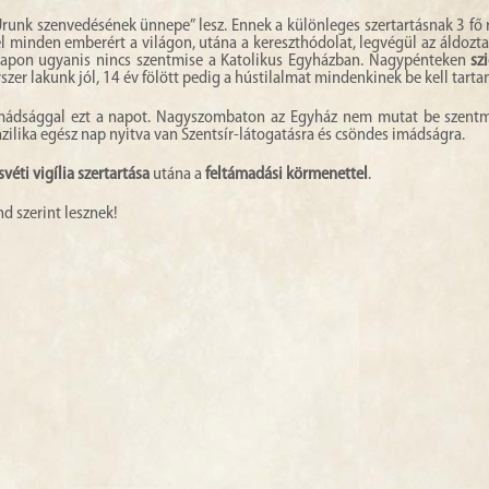
runk szenvedésének ünnepe” lesz. Ennek a különleges szertartásnak 3 fő 
el minden emberért a világon, utána a kereszthódolat, legvégül az áldozta
a napon ugyanis nincs szentmise a Katolikus Egyházban. Nagypénteken
sz
zer lakunk jól, 14 év fölött pedig a hústilalmat mindenkinek be kell tartan
 imádsággal ezt a napot. Nagyszombaton az Egyház nem mutat be szentm
azilika egész nap nyitva van Szentsír-látogatásra és csöndes imádságra.
véti vigília szertartása
utána a
feltámadási körmenettel
.
d szerint lesznek!