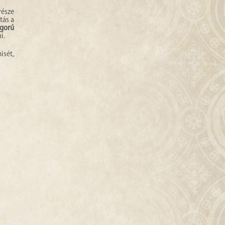
része
tás a
igorú
i.
isét,