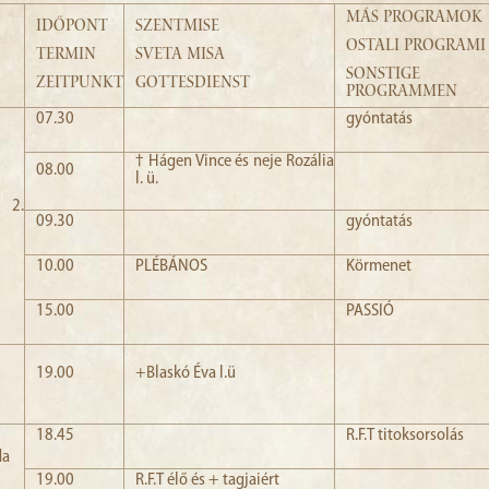
MÁS PROGRAMOK
IDŐPONT
SZENTMISE
OSTALI PROGRAMI
TERMIN
SVETA MISA
SONSTIGE
ZEITPUNKT
GOTTESDIENST
PROGRAMMEN
07.30
gyóntatás
† Hágen Vince és neje Rozália
08.00
l. ü.
 2.
09.30
gyóntatás
10.00
PLÉBÁNOS
Körmenet
15.00
PASSIÓ
19.00
+Blaskó Éva l.ü
18.45
R.F.T titoksorsolás
da
19.00
R.F.T élő és + tagjaiért