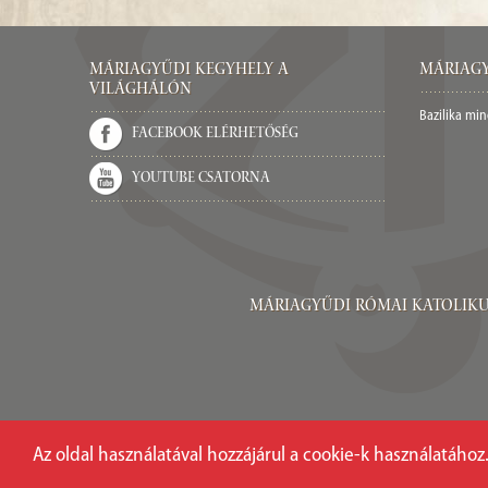
Máriagyűdi Kegyhely a
Máriagy
világhálón
Bazilika mi
Facebook elérhetőség
Youtube csatorna
Máriagyűdi Római Katolikus Pl
Az oldal használatával hozzájárul a cookie-k használatához