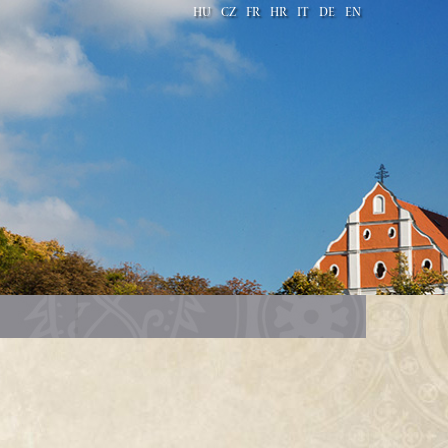
HU
CZ
FR
HR
IT
DE
EN