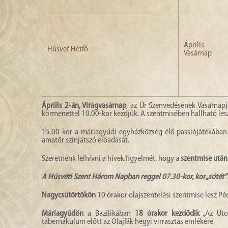
Április 
Húsvét Hétfő
Vasárnap
Április 2-án, Virágvasárnap
, az Úr Szenvedésének Vasárnapj
körmenettel 10.00-kor kezdjük. A szentmisében hallható lesz
15.00-kor a máriagyűdi egyházközség élő passiójátékában
amatőr színjátszó előadását.
Szeretnénk felhívni a hívek figyelmét, hogy a
szentmise után 
A Húsvéti Szent Három Napban reggel 07.30-kor, kor „sötét”
Nagycsütörtökön
10 órakor olajszentelési szentmise lesz Pé
Máriagyűdön
a Bazilikában
18 órakor kezdődik
„Az Utol
tabernákulum előtt az Olajfák hegyi virrasztás emlékére.