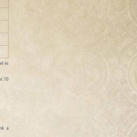
el és
nt 70
ünk a