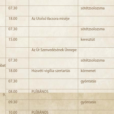
07.30
sötétzsolozsma
18.00
Az Utolsó Vacsora miséje
07.30
sötétzsolozsma
15.00
keresztút
Az Úr Szenvedésének Ünnepe
07.30
sötétzsolozsma
mbat
18.00
Húsvéti vigília-szertartás
körmenet
07.30
gyóntatás
08.00
PLÉBÁNOS
 9.
09.30
gyóntatás
10.00
PLÉBÁNOS