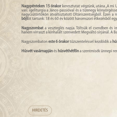
Nagypénteken
15 órakor
keresztutat végzünk, utána „A mi U
van: igeliturgia a János-passióval és a tizenegy könyörgéss
nagycsütörtökön átváltoztatott Oltáriszentségből. Ezen 
böjt
öt tartunk: 18 és 60 év között háromszori étkezésből egys
Nagyszombat
a veszteglés napja. Töltsük el csendben és
hanem virraszt a kínhalált szenvedett Megváltó sírjánál. A B
Nagyszombaton
este 6 órakor
tűzszenteléssel kezdődik a
hús
Húsvét vasárnapján
és
húsvéthétfőn
a szentmisék ünnepi ren
HIRDETÉS