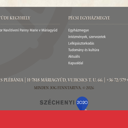
űdi Kegyhely
Pécsi egyházmegye
nor Navštívení Panny Marie v Máriagyűd
Egyházmegye
Intézmények, szervezetek
Lelkipásztorkodás
Tudomány és kultúra
Aktuális
Kapuoldal
ébánia | H-7818 Máriagyűd, Vujicsics T. u. 66. | +36 72/579-
Minden jog fenntartva. © 2026
.