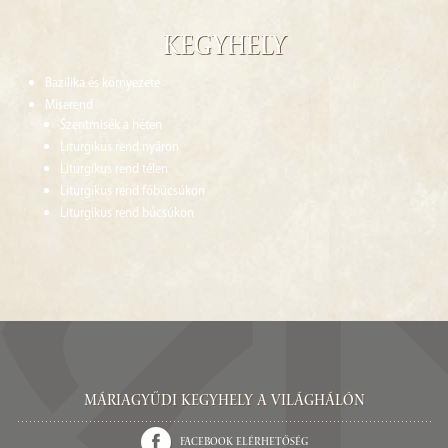
Kegyhely
Bazilika és környezete
Miserend
Szentmisék a héten
Liturgikus rend nyáron
Liturgikus rend télen
Liturgikus rend főbúcsúkon
Liturgikus rend búcsúkon
Máriagyűdi Kegyhely a világhálón
Facebook elérhetőség