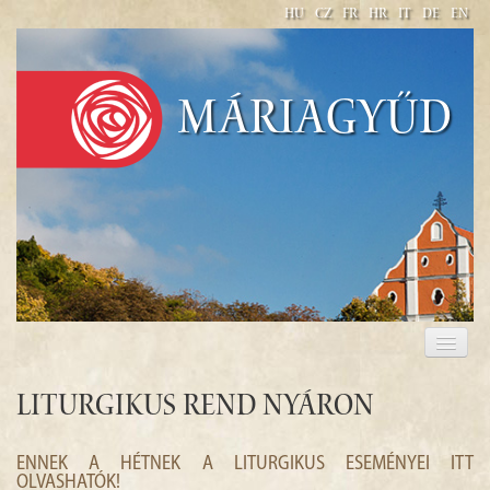
HU
CZ
FR
HR
IT
DE
EN
Máriagyűd
BAZILIKA MINOR NAVŠTÍVENÍ PANNY MARIE V
MÁRIAGYŰD
Liturgikus rend nyáron
ENNEK A HÉTNEK A LITURGIKUS ESEMÉNYEI ITT
OLVASHATÓK!