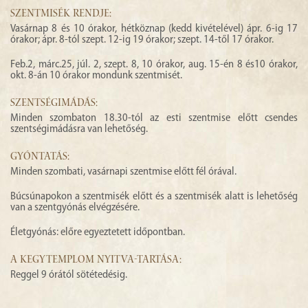
SZENTMISÉK RENDJE:
Vasárnap 8 és 10 órakor, hétköznap (kedd kivételével) ápr. 6-ig 17
órakor; ápr. 8-tól szept. 12-ig 19 órakor; szept. 14-től 17 órakor.
Feb.2, márc.25, júl. 2, szept. 8, 10 órakor, aug. 15-én 8 és10 órakor,
okt. 8-án 10 órakor mondunk szentmisét.
SZENTSÉGIMÁDÁS:
Minden szombaton 18.30-tól az esti szentmise előtt csendes
szentségimádásra van lehetőség.
GYÓNTATÁS:
Minden szombati, vasárnapi szentmise előtt fél órával.
Búcsúnapokon a szentmisék előtt és a szentmisék alatt is lehetőség
van a szentgyónás elvégzésére.
Életgyónás: előre egyeztetett időpontban.
A KEGYTEMPLOM NYITVA-TARTÁSA:
Reggel 9 órától sötétedésig.