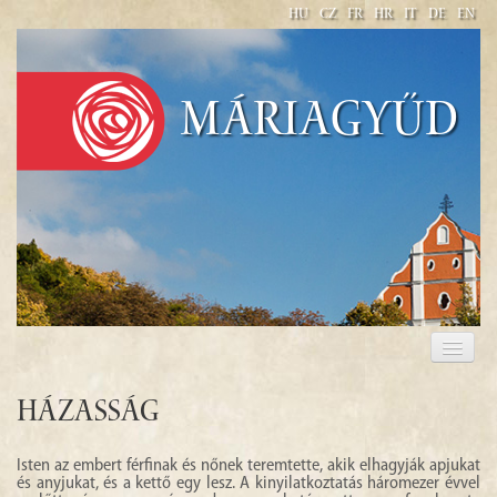
HU
CZ
FR
HR
IT
DE
EN
Máriagyűd
BAZILIKA MINOR NAVŠTÍVENÍ PANNY MARIE V
MÁRIAGYŰD
Házasság
Isten az embert férfinak és nőnek teremtette, akik elhagyják apjukat
és anyjukat, és a kettő egy lesz. A kinyilatkoztatás háromezer évvel