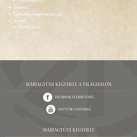
Házasságkötés
ÖnkéntS
Egyházközösségi hozzájárulás
Temető
Temetői díjak
Máriagyűdi Kegyhely a világhálón
Facebook elérhetőség
Youtube csatorna
Máriagyűdi Kegyhely