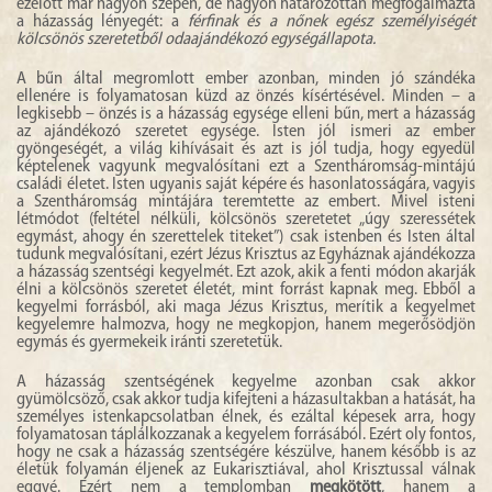
ezelőtt már nagyon szépen, de nagyon határozottan megfogalmazta
a házasság lényegét: a
férfinak és a nőnek egész személyiségét
kölcsönös szeretetből odaajándékozó egységállapota.
A bűn által megromlott ember azonban, minden jó szándéka
ellenére is folyamatosan küzd az önzés kísértésével. Minden – a
legkisebb – önzés is a házasság egysége elleni bűn, mert a házasság
az ajándékozó szeretet egysége. Isten jól ismeri az ember
gyöngeségét, a világ kihívásait és azt is jól tudja, hogy egyedül
képtelenek vagyunk megvalósítani ezt a Szentháromság-mintájú
családi életet. Isten ugyanis saját képére és hasonlatosságára, vagyis
a Szentháromság mintájára teremtette az embert. Mivel isteni
létmódot (feltétel nélküli, kölcsönös szeretetet „úgy szeressétek
egymást, ahogy én szerettelek titeket”) csak istenben és Isten által
tudunk megvalósítani, ezért Jézus Krisztus az Egyháznak ajándékozza
a házasság szentségi kegyelmét. Ezt azok, akik a fenti módon akarják
élni a kölcsönös szeretet életét, mint forrást kapnak meg. Ebből a
kegyelmi forrásból, aki maga Jézus Krisztus, merítik a kegyelmet
kegyelemre halmozva, hogy ne megkopjon, hanem megerősödjön
egymás és gyermekeik iránti szeretetük.
A házasság szentségének kegyelme azonban csak akkor
gyümölcsöző, csak akkor tudja kifejteni a házasultakban a hatását, ha
személyes istenkapcsolatban élnek, és ezáltal képesek arra, hogy
folyamatosan táplálkozzanak a kegyelem forrásából. Ezért oly fontos,
hogy ne csak a házasság szentségére készülve, hanem később is az
életük folyamán éljenek az Eukarisztiával, ahol Krisztussal válnak
eggyé. Ezért nem a templomban
megkötött
, hanem a