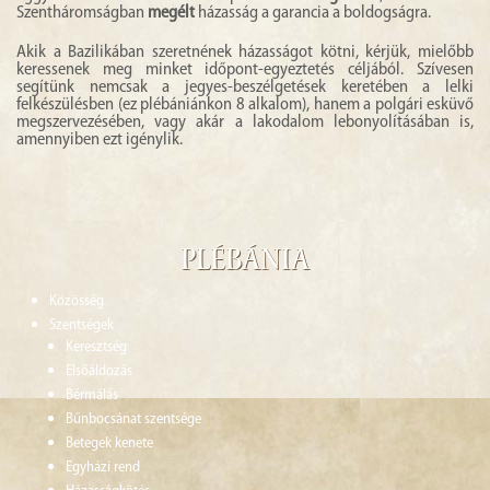
Szentháromságban
megélt
házasság a garancia a boldogságra.
Akik a Bazilikában szeretnének házasságot kötni, kérjük, mielőbb
keressenek meg minket időpont-egyeztetés céljából. Szívesen
segítünk nemcsak a jegyes-beszélgetések keretében a lelki
felkészülésben (ez plébániánkon 8 alkalom), hanem a polgári esküvő
megszervezésében, vagy akár a lakodalom lebonyolításában is,
amennyiben ezt igénylik.
Plébánia
Közösség
Szentségek
Keresztség
Elsőáldozás
Bérmálás
Bűnbocsánat szentsége
Betegek kenete
Egyházi rend