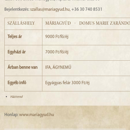
Bejelentkezés:
szallas@mariagyud.hu
,
+36 30 740 8531
SZÁLLÁSHELY
MÁRIAGYŰD - DOMUS MARIE ZARÁNDO
Teljes ár
9000 Ft/fő/éj
Egyházi ár
7000 Ft/fő/éj
Árban benne van
IFA, ÁGYNEMŰ
Egyéb infó
Egyágyas felár 3000 Ft/éj
Házirend
Honlap:
www.mariagyud.hu