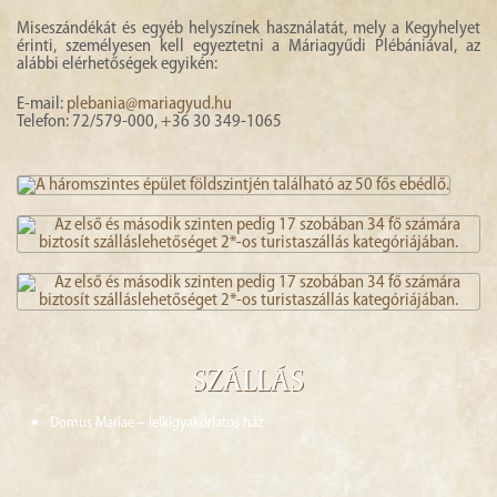
Miseszándékát és egyéb helyszínek használatát, mely a Kegyhelyet
érinti, személyesen kell egyeztetni a Máriagyűdi Plébániával, az
alábbi elérhetőségek egyikén:
E-mail:
plebania@mariagyud.hu
Telefon: 72/579-000, +36 30 349-1065
Szállás
Domus Mariae – lelkigyakorlatos ház