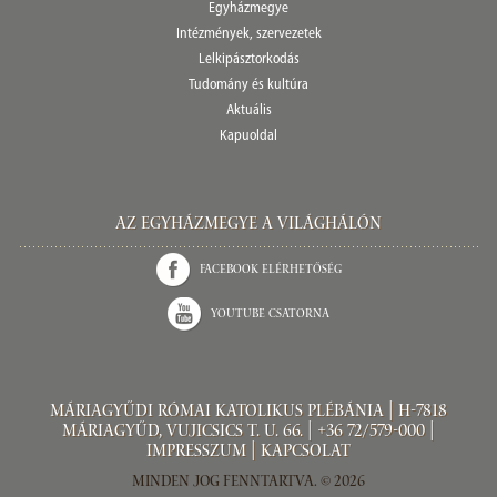
Egyházmegye
Intézmények, szervezetek
Lelkipásztorkodás
Tudomány és kultúra
Aktuális
Kapuoldal
Az Egyházmegye a világhálón
Facebook elérhetőség
Youtube csatorna
Máriagyűdi Római Katolikus Plébánia | H-7818
Máriagyűd, Vujicsics T. u. 66. | +36 72/579-000 |
Impresszum
|
Kapcsolat
Minden jog fenntartva. © 2026