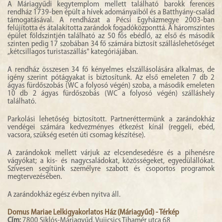
A Máriagyűdi kegytemplom mellett található barokk ferences
rendház 1739-ben épült a hívek adományaiból és a Batthyány-család
támogatásával. A rendházat a Pécsi Egyházmegye 2003-ban
felújította és átalakította zarándok fogadóközponttá. A háromszintes
épület földszintjén található az 50 fős ebédlő, az első és második
szinten pedig 17 szobában 34 fő számára biztosít szálláslehetőséget
„kétcsillagos turistaszállás" kategóriájában.
A rendház összesen 34 fő kényelmes elszállásolására alkalmas, de
igény szerint pótágyakat is biztosítunk. Az első emeleten 7 db 2
ágyas fürdőszobás (WC a folyosó végén) szoba, a második emeleten
10 db 2 ágyas fürdőszobás (WC a folyosó végén) szálláshely
található.
Parkolási lehetőség biztosított. Partneréttermünk a zarándokház
vendégei számára kedvezményes étkezést kínál (reggeli, ebéd,
vacsora, szükség esetén úti csomag készítése).
A zarándokok mellett várjuk az elcsendesedésre és a pihenésre
vágyókat; a kis- és nagycsaládokat, közösségeket, egyedülállókat.
Szívesen segítünk személyre szabott és csoportos programok
megtervezésében.
A zarándokház egész évben nyitva áll.
Domus Mariae Lelkigyakorlatos Ház (Máriagyűd) - Térkép
Cím:
7800 Siklós-Máriagyűd, Vujicsics Tihamér utca 68