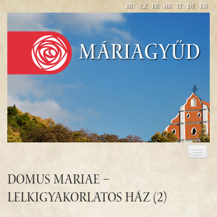
HU
CZ
FR
HR
IT
DE
EN
Máriagyűd
WELCOME
PILGRIMAGE 2017
Domus Mariae –
lelkigyakorlatos ház (2)