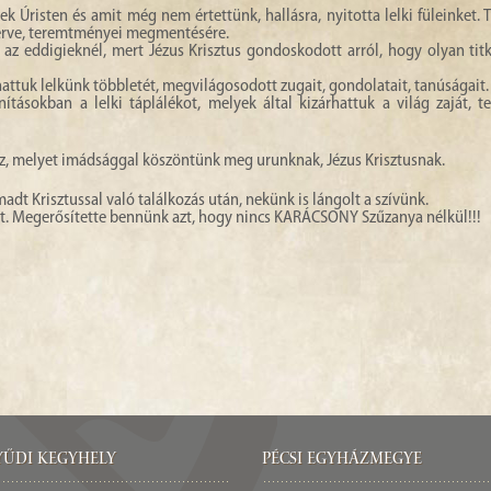
ek Úristen és amit még nem értettünk, hallásra, nyitotta lelki füleinket. T
tterve, teremtményei megmentésére.
 az eddigieknél, mert Jézus Krisztus gondoskodott arról, hogy olyan tit
ttuk lelkünk többletét, megvilágosodott zugait, gondolatait, tanúságait.
ásokban a lelki táplálékot, melyek által kizárhattuk a világ zaját, te
oz, melyet imádsággal köszöntünk meg urunknak, Jézus Krisztusnak.
dt Krisztussal való találkozás után, nekünk is lángolt a szívünk.
t. Megerősítette bennünk azt, hogy nincs KARÁCSONY Szűzanya nélkül!!!
űdi Kegyhely
Pécsi egyházmegye