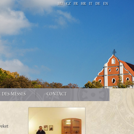
HU
CZ
FR
HR
IT
DE
EN
 DES MESSES
CONTACT
yeket