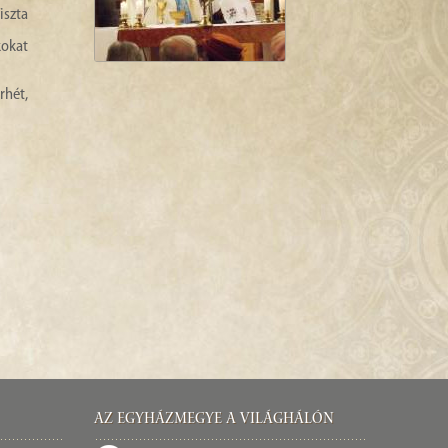
iszta
kokat
rhét,
Az Egyházmegye a világhálón