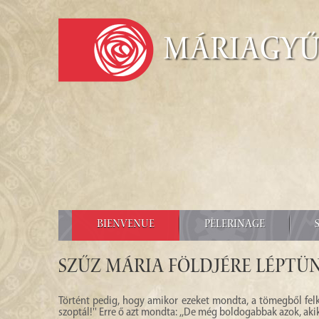
Máriagy
BIENVENUE
PÈLERINAGE
Szűz Mária földjére léptü
Történt pedig, hogy amikor ezeket mondta, a tömegből felk
szoptál!'' Erre ő azt mondta: ,,De még boldogabbak azok, akik 