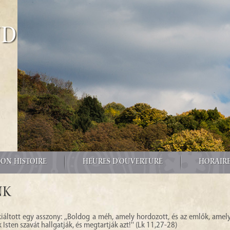
űd
SON HISTOIRE
HEURES D’OUVERTURE
HORAIRE
nk
iáltott egy asszony: ,,Boldog a méh, amely hordozott, és az emlők, amel
Isten szavát hallgatják, és megtartják azt!'' (Lk 11,27-28)