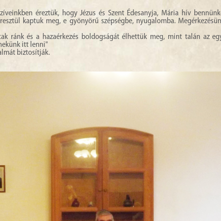
zíveinkben éreztük, hogy Jézus és Szent Édesanyja, Mária hív bennünk
eresztül kaptuk meg, e gyönyörű szépségbe, nyugalomba. Megérkezésü
tak ránk és a hazaérkezés boldogságát élhettük meg, mint talán az eg
nekünk itt lenni"
lmát biztosítják.