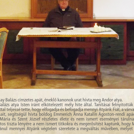
nay Balázs címzetes apát, éneklő kanonok urat hívta meg Andor atya.
zs atya Isten iránt elkötelezett mély hite által. Tanításai felnyitották 
tal teljessé tette, hogy elfogadja és befogadja mennyi Atyánk Fiát, a várva
ításait, segítségül hívta boldog Emmerich Anna Katalin Ágoston-rendi apá
 Mária és Szent József részletes élete és nem ismert eseményei tárulna
os tiszta lényére a nem ismert titkokra és megerősítést kaptunk, hogy 
yilvánul mennyei Atyánk végtelen szeretete a megváltás művében, melyet