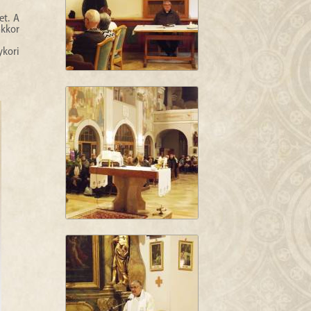
et. A
nkkor
ykori