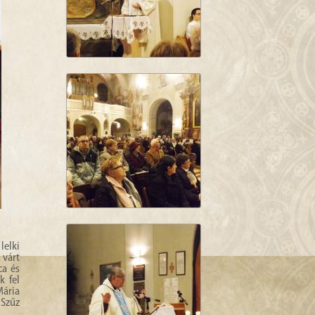
lelki
 várt
ca és
k fel
Mária
 Szűz