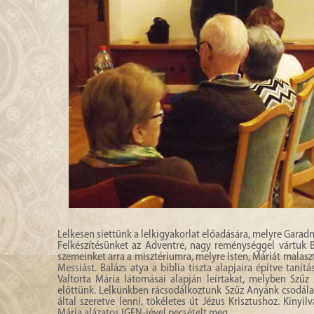
Lelkesen siettünk a lelkigyakorlat előadására, melyre Garad
Felkészítésünket az Adventre, nagy reménységgel vártuk Balá
szemeinket arra a misztériumra, melyre Isten, Máriát malaszt
Messiást. Balázs atya a biblia tiszta alapjaira építve tan
Valtorta Mária látomásai alapján leírtakat, melyben Szűz
előttünk. Lelkünkben rácsodálkoztunk Szűz Anyánk csodálat
által szeretve lenni, tökéletes út Jézus Krisztushoz. Kin
Mária alázatos IGEN-jével pecsételt meg.