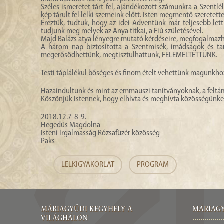
Széles ismeretet tárt fel, ajándékozott számunkra a Szentlél
kép tárult fel lelki szemeink előtt. Isten megmentő szerete
Éreztük, tudtuk, hogy az idei Adventünk már teljesebb lett
tudjunk meg melyek az Anya titkai, a Fiú születésével.
Majd Balázs atya lényegre mutató kérdéseire, megfogalmazha
A három nap biztosította a Szentmisék, imádságok és tanít
megerősödhettünk, megtisztulhattunk, FELEMELTETTÜNK.
Testi táplálékul bőséges és finom ételt vehettünk magunkh
Hazaindultunk és mint az emmauszi tanítványoknak, a feltáma
Köszönjük Istennek, hogy elhívta és meghívta közösségünke
2018.12.7-8-9.
Hegedüs Magdolna
Isteni Irgalmasság Rózsafüzér közösség
Paks
LELKIGYAKORLAT
PROGRAM
Máriagyűdi Kegyhely a
Máriagy
világhálón