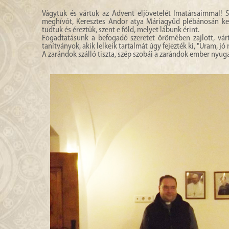
Vágytuk és vártuk az Advent eljövetelét Imatársaimmal! S
meghívót, Keresztes Andor atya Máriagyűd plébánosán k
tudtuk és éreztük, szent e föld, melyet lábunk érint.
Fogadtatásunk a befogadó szeretet örömében zajlott, vár
tanítványok, akik lelkeik tartalmát úgy fejezték ki, "Uram, jó 
A zarándok szálló tiszta, szép szobái a zarándok ember nyuga