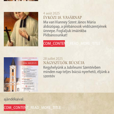
4 août 2025
ÉVKÖZI 18. VASÁRNAP
Ma van Vianney Szent János Mária
áldozópap, a plébánosok védőszentjének
ünnepe. Foglaljuk imáinkba
Plébánosunkat!
COM_CONTENT_READ_MORE_TITLE
28 juillet 2025
NAGYSZÜLŐK BÚCSÚJA
Kegyhelyünk a Jubileumi Szentévben
minden nap teljes búcsú nyerhető, éljünk a
szentév
ajándékaival.
COM_CONTENT_READ_MORE_TITLE