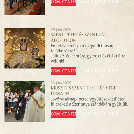
COM_CONTENT_READ_MORE_TITLE
29 juin 2025
SZENT PÉTER ÉS SZENT PÁL
APOSTOLOK
Emlékszel még a régi gyűdi ifjúsági
találkozókra?
Július 5-én, 9 órára, gyere el és éld át újra
velünk!
COM_CONTENT_READ_MORE_TITLE
23 juin 2025
KRISZTUS SZENT TESTE ÉS VÉRE –
ÚRNAPJA
Jövő vasárnapi perselygyűjtéseket (Péter
filléreket) a Szentatya szándékára gyűjtjük.
COM_CONTENT_READ_MORE_TITLE