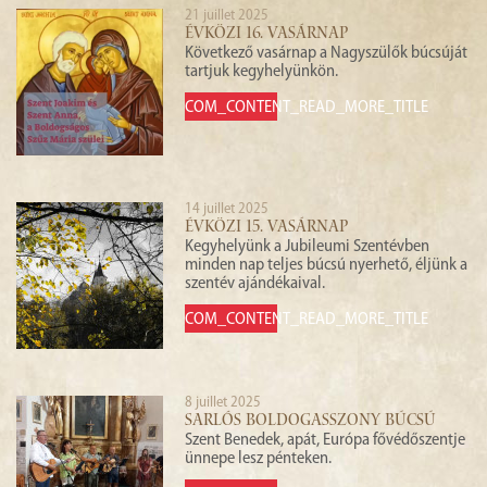
21 juillet 2025
ÉVKÖZI 16. VASÁRNAP
Következő vasárnap a Nagyszülők búcsúját
tartjuk kegyhelyünkön.
COM_CONTENT_READ_MORE_TITLE
14 juillet 2025
ÉVKÖZI 15. VASÁRNAP
Kegyhelyünk a Jubileumi Szentévben
minden nap teljes búcsú nyerhető, éljünk a
szentév ajándékaival.
COM_CONTENT_READ_MORE_TITLE
8 juillet 2025
SARLÓS BOLDOGASSZONY BÚCSÚ
Szent Benedek, apát, Európa fővédőszentje
ünnepe lesz pénteken.