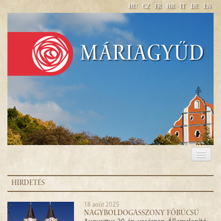
HU
CZ
FR
HR
IT
DE
EN
Máriagyűd
BIENVENUE
PÈLERINAGE
HIRDETÉS
SON HISTOIRE
18 août 2025
NAGYBOLDOGASSZONY FŐBÚCSÚ
HEURES D’OUVERTURE