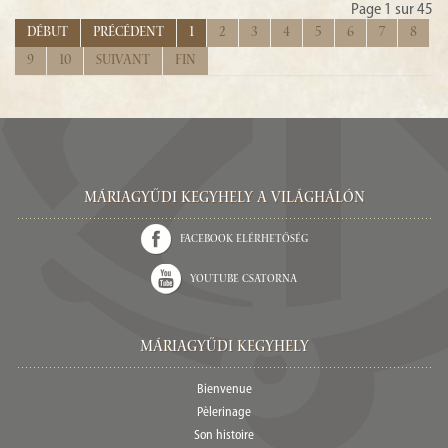
Page 1 sur 45
Début
Précédent
1
2
3
4
5
6
7
8
9
10
Suivant
Fin
Máriagyűdi Kegyhely a világhálón
Facebook elérhetőség
Youtube csatorna
Máriagyűdi Kegyhely
Bienvenue
Pèlerinage
Son histoire