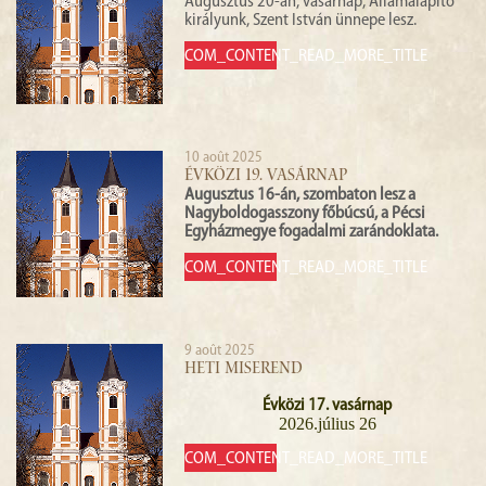
Augusztus 20-án, vasárnap, Államalapító
királyunk, Szent István ünnepe lesz.
HORAIRE DES MESSES
COM_CONTENT_READ_MORE_TITLE
CONTACT
10 août 2025
ÉVKÖZI 19. VASÁRNAP
Augusztus 16-án, szombaton lesz a
Nagyboldogasszony főbúcsú, a Pécsi
Egyházmegye fogadalmi zarándoklata.
COM_CONTENT_READ_MORE_TITLE
9 août 2025
HETI MISEREND
Évközi 17. vasárnap
2026.július 26
COM_CONTENT_READ_MORE_TITLE