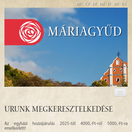
HU
CZ
FR
HR
IT
DE
EN
Máriagyűd
WELCOME
PILGRIMAGE 2017
Urunk megkeresztelkedése
Az egyházi hozzájárulás 2025-től 4000,-Ft-ról 5000,-Ft-ra
emelkedett!