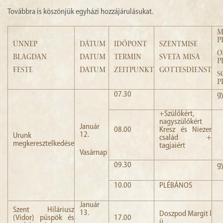
Továbbra is köszönjük egyházi hozzájárulásukat.
M
P
ÜNNEP
DÁTUM
IDŐPONT
SZENTMISE
O
BLAGDAN
DATUM
TERMIN
SVETA MISA
P
FESTE
DATUM
ZEITPUNKT
GOTTESDIENST
S
P
07.30
g
+Szülőkért,
nagyszülőkért
Január
08.00
Kresz és Niezer
12.
Urunk
család +
megkeresztelkedése
tagjaiért
Vasárnap
09.30
g
10.00
PLÉBÁNOS
Január
Szent Hiláriusz
13.
Doszpod Margit l
(Vidor) püspök és
17.00
ü