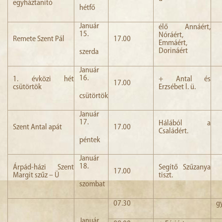
egyháztanító
hétfő
Január
élő Annáért,
15.
Nóráért,
Remete Szent Pál
17.00
Emmáért,
Dorináért
szerda
Január
16.
1. évközi hét
+ Antal és
17.00
csütörtök
Erzsébet l. ü.
csütörtök
Január
17.
Hálából a
Szent Antal apát
17.00
Családért.
péntek
Január
18.
Árpád-házi Szent
Segítő Szűzanya
17.00
Margit szűz – Ü
tiszt.
szombat
07.30
g
Január