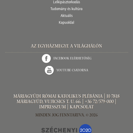
Lelkipásztorkodás
Tudomány és kultúra
Aktuális
Kapuoldal
Az Egyházmegye a világhálón
Facebook elérhetőség
Youtube csatorna
Máriagyűdi Római Katolikus Plébánia | H-7818
Máriagyűd, Vujicsics T. u. 66. | +36 72/579-000 |
Impresszum
|
Kapcsolat
Minden jog fenntartva. © 2026