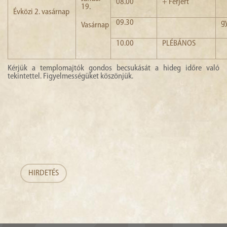
08.00
+ Férjért
19.
Évközi 2. vasárnap
09.30
g
Vasárnap
10.00
PLÉBÁNOS
Kérjük a templomajtók gondos becsukását a hideg időre való
tekintettel. Figyelmességüket köszönjük.
HIRDETÉS