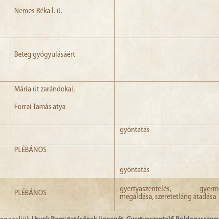
Nemes Réka l. ü.
Beteg gyógyulásáért
Mária út zarándokai,
Forrai Tamás atya
gyóntatás
PLÉBÁNOS
gyóntatás
gyertyaszentelés, gyerm
PLÉBÁNOS
megáldása, szeretetláng átadása