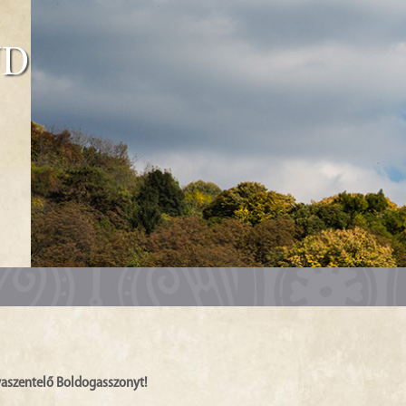
űd
aszentelő Boldogasszonyt!