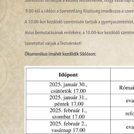
Szeretettel hirdetjük a kedves Testvéreknek, hogy vasárnap
9.00-tól a siklósi a Szeretetláng Közösség imádkozza a szere
A 10.00-kor kezdődő szentmisén tartjuk a gyertyaszentelést,
Jézus bemutatásának emlékére, a 10.00-kor kezdődő szent
Szeretettel várjuk a Testvéreket!
Ökumenikus imahét kezdődik Siklóson: