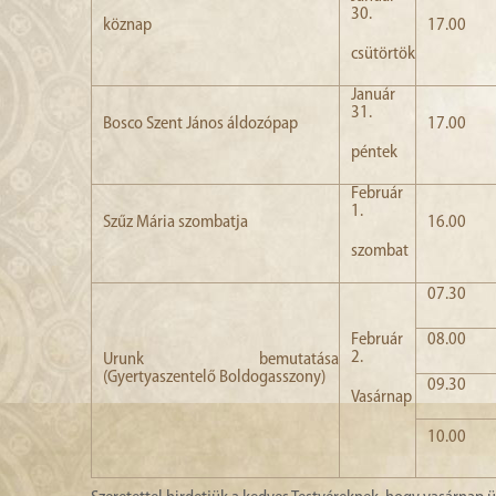
30.
köznap
17.00
csütörtök
Január
31.
Bosco Szent János áldozópap
17.00
péntek
Február
1.
Szűz Mária szombatja
16.00
szombat
07.30
Február
08.00
2.
Urunk bemutatása
(Gyertyaszentelő Boldogasszony)
09.30
Vasárnap
10.00