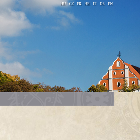
HU
CZ
FR
HR
IT
DE
EN