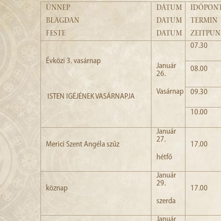
ÜNNEP
DÁTUM
IDŐPON
BLAGDAN
DATUM
TERMIN
FESTE
DATUM
ZEITPU
07.30
Évközi 3. vasárnap
Január
08.00
26.
Vasárnap
09.30
ISTEN IGÉJÉNEK VASÁRNAPJA
10.00
Január
27.
Merici Szent Angéla szűz
17.00
hétfő
Január
29.
köznap
17.00
szerda
Január