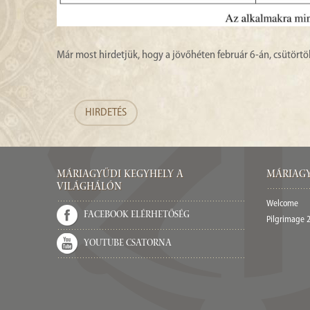
Már most hirdetjük, hogy a jövőhéten február 6-án, csütört
HIRDETÉS
Máriagyűdi Kegyhely a
Máriagy
világhálón
Welcome
Facebook elérhetőség
Pilgrimage 
Youtube csatorna