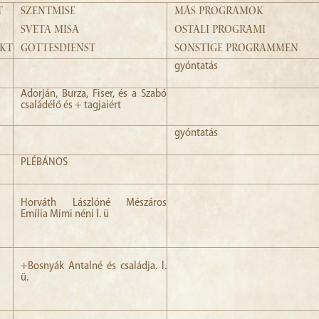
T
SZENTMISE
MÁS PROGRAMOK
SVETA MISA
OSTALI PROGRAMI
NKT
GOTTESDIENST
SONSTIGE PROGRAMMEN
gyóntatás
Adorján, Burza, Fiser, és a Szabó
családélő és + tagjaiért
gyóntatás
PLÉBÁNOS
Horváth Lászlóné Mészáros
Emília Mimi néni l. ü
+Bosnyák Antalné és családja. l.
ü.