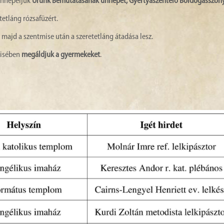
 ünnepeljük
Urunk Bemutatásának ünnepét, Gyertyaszentelő Boldogasszon
tetláng rózsafüzért.
 majd a szentmise után a szeretetláng átadása lesz.
misében
megáldjuk a gyermekeket
.