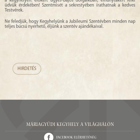
a kegyhelyen: élőkért ügyes-bajos dolgaikban, elhunytakért lelki
üdvük érdekében! Szentmisét a sekrestyében írathatnak a kedves
Testvérek.
Ne feledjük, hogy Kegyhelyünk a Jubileumi Szentévben minden nap
teljes búcsú nyerhető, éljünk a szentév ajándékaival.
HIRDETÉS
Máriagyűdi Kegyhely a világhálón
Facebook elérhetőség