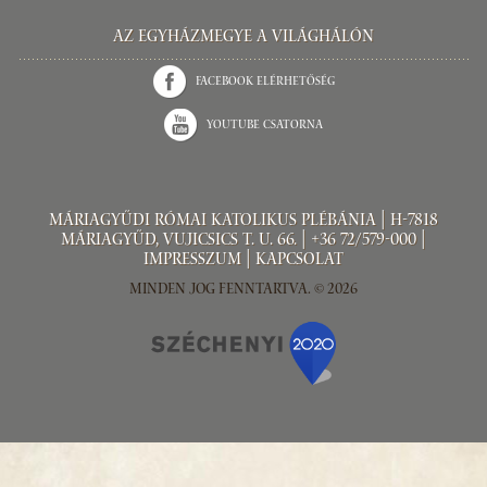
Az Egyházmegye a világhálón
Facebook elérhetőség
Youtube csatorna
Máriagyűdi Római Katolikus Plébánia | H-7818
Máriagyűd, Vujicsics T. u. 66. | +36 72/579-000 |
Impresszum
|
Kapcsolat
Minden jog fenntartva. © 2026