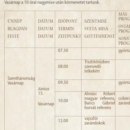
Vasárnap a 10 órai nagymise után körmenetet tartunk.
MÁS
PRO
ÜNNEP
DÁTUM
IDŐPONT
SZENTMISE
OSTA
BLAGDAN
DATUM
TERMIN
SVETA MISA
PROG
FESTE
DATUM
ZEITPUNKT
GOTTESDIENST
SONS
PRO
07.30
gyónt
Tisztítótűzben
08.00
szenvedő
lelkekért
Szentháromság
09.30
gyónt
Vasárnap
Június
15.
Almási Róbert
magyar referens,
csikéri
10.00
Barics Gábriel
zarán
Vasárnap
horvát referens
vajszlói
12.00
zarándokok