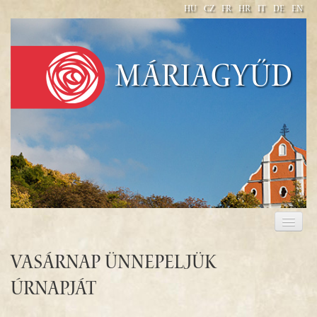
HU
CZ
FR
HR
IT
DE
EN
Máriagyűd
WELCOME
PILGRIMAGE 2017
Vasárnap ünnepeljük
Úrnapját