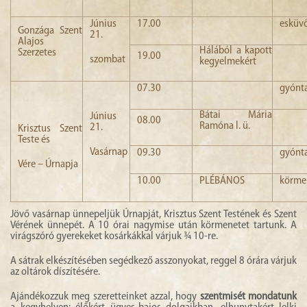
Június
17.00
esküv
Gonzága Szent
21.
Alajos
Hálából a kapott
Szerzetes
19.00
szombat
kegyelmekért
07.30
gyónt
Bátai Mária
Június
08.00
Ramóna l. ü.
21.
Krisztus Szent
Teste és
Vasárnap
09.30
gyónt
Vére – Úrnapja
10.00
PLÉBÁNOS
körme
Jövő vasárnap ünnepeljük Úrnapját, Krisztus Szent Testének és Szent
Vérének ünnepét. A 10 órai nagymise után körmenetet tartunk. A
virágszóró gyerekeket kosárkákkal várjuk ¾ 10-re.
A sátrak elkészítésében segédkező asszonyokat, reggel 8 órára várjuk
az oltárok díszítésére.
Ajándékozzuk meg szeretteinket azzal, hogy
szentmisét mondatunk