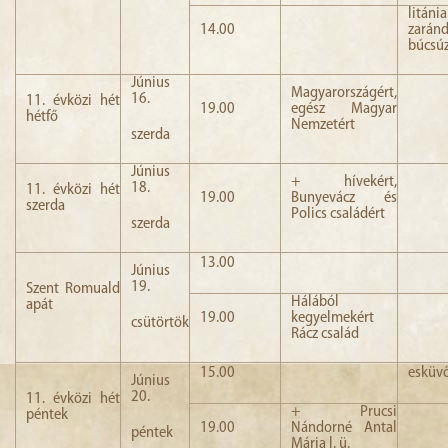
litánia
14.00
zarán
búcsúz
Június
Magyarországért,
16.
11. évközi hét
19.00
egész Magyar
hétfő
Nemzetért
szerda
Június
+ hívekért,
18.
11. évközi hét
19.00
Bunyevácz és
szerda
Polics családért
szerda
13.00
Június
19.
Szent Romuald
Hálából
apát
19.00
kegyelmekért
csütörtök
Rácz család
15.00
esküv
Június
20.
11. évközi hét
+ Prucsi
péntek
19.00
Nándorné Antal
péntek
Mária l. ü.