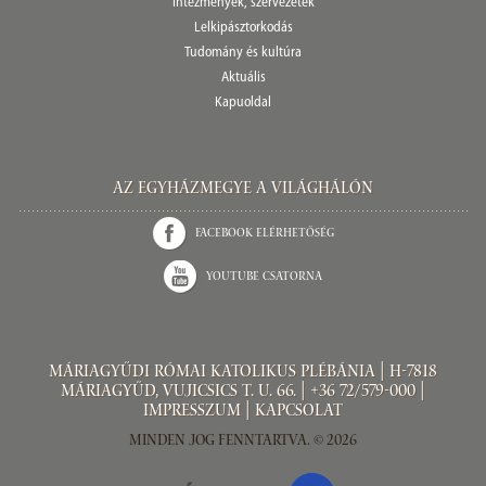
Intézmények, szervezetek
Lelkipásztorkodás
Tudomány és kultúra
Aktuális
Kapuoldal
Az Egyházmegye a világhálón
Facebook elérhetőség
Youtube csatorna
Máriagyűdi Római Katolikus Plébánia | H-7818
Máriagyűd, Vujicsics T. u. 66. | +36 72/579-000 |
Impresszum
|
Kapcsolat
Minden jog fenntartva. © 2026