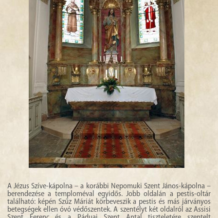
A Jézus Szíve-kápolna – a korábbi Nepomuki Szent János-kápolna –
berendezése a temploméval egyidős. Jobb oldalán a pestis-oltár
található: képén Szűz Máriát körbeveszik a pestis és más járványos
betegségek ellen óvó védőszentek. A szentélyt két oldalról az Assisi
Szent Ferenc és a Páduai Szent Antal tiszteletére szentelt