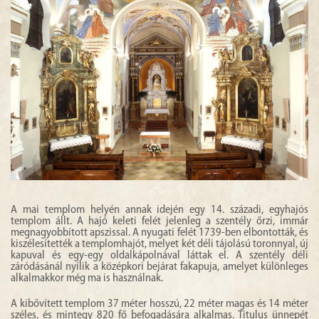
A mai templom helyén annak idején egy 14. századi, egyhajós
templom állt. A hajó keleti felét jelenleg a szentély őrzi, immár
megnagyobbított apszissal. A nyugati felét 1739-ben elbontották, és
kiszélesítették a templomhajót, melyet két déli tájolású toronnyal, új
kapuval és egy-egy oldalkápolnával láttak el. A szentély déli
záródásánál nyílik a középkori bejárat fakapuja, amelyet különleges
alkalmakkor még ma is használnak.
A kibővített templom 37 méter hosszú, 22 méter magas és 14 méter
széles, és mintegy 820 fő befogadására alkalmas. Titulus ünnepét