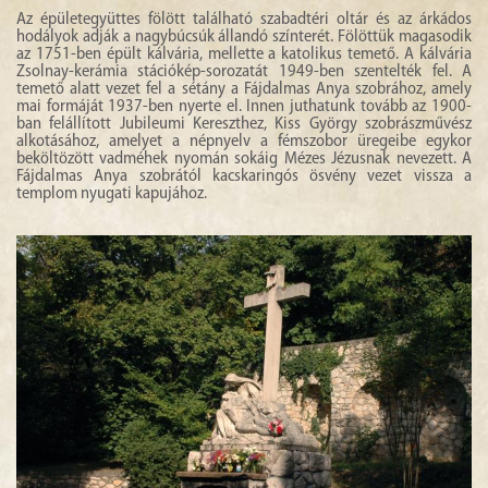
Az épületegyüttes fölött található szabadtéri oltár és az árkádos
hodályok adják a nagybúcsúk állandó színterét. Fölöttük magasodik
az 1751-ben épült kálvária, mellette a katolikus temető. A kálvária
Zsolnay-kerámia stációkép-sorozatát 1949-ben szentelték fel. A
temető alatt vezet fel a sétány a Fájdalmas Anya szobrához, amely
mai formáját 1937-ben nyerte el. Innen juthatunk tovább az 1900-
ban felállított Jubileumi Kereszthez, Kiss György szobrászművész
alkotásához, amelyet a népnyelv a fémszobor üregeibe egykor
beköltözött vadméhek nyomán sokáig Mézes Jézusnak nevezett. A
Fájdalmas Anya szobrától kacskaringós ösvény vezet vissza a
templom nyugati kapujához.