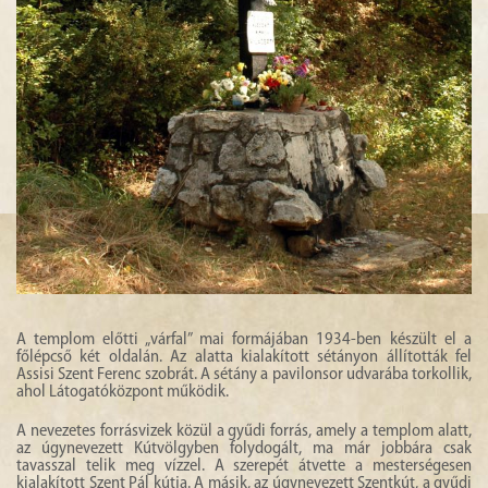
A templom előtti „várfal” mai formájában 1934-ben készült el a
főlépcső két oldalán. Az alatta kialakított sétányon állították fel
Assisi Szent Ferenc szobrát. A sétány a pavilonsor udvarába torkollik,
ahol Látogatóközpont működik.
A nevezetes forrásvizek közül a gyűdi forrás, amely a templom alatt,
az úgynevezett Kútvölgyben folydogált, ma már jobbára csak
tavasszal telik meg vízzel. A szerepét átvette a mesterségesen
kialakított Szent Pál kútja. A másik, az úgynevezett Szentkút, a gyűdi