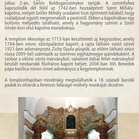
július 2-án, Sarlós Boldogasszonykor tartják. A szentélyhez
kapcsolódik dél felől az 1742-ben hozzáépített Szent Mihály-
kápolna, melyet Griller Mihály uradalmi tiszt építtetett hálából, hogy
családjával együtt megmenekült a pestistől. Ebben a kápolnában egy
boltíves mélyedés található, amely a hagyomány szerint a Szent
István-kori első kápolna maradványa.
A templom ékessége az 1713-ban készíttetett új kegyszobor, amely
1784-ben míves ezüstpalástot kapott; a rajta látható ezüst szívet
1921-ben adományozta Zichy Gyula püspök, az előtte látható ezüst
rózsa 2009-ből származik az ezeréves egyházmegye ajándékaként. A
szobor a siklósi vörös márványból, valamint itáliai fehér márványból
készült neobarokk főoltáron kapott helyet. 2008-ban XVI. Benedek
pápa basilica minor címet adományoz a kegytemplomnak.
A templomhajóban mindmáig megtalálhatók a 18. századi barokk
padok és oltárok a ferences fafaragó-műhely munkáját dicsérve.