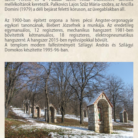
mellékoltárok keretezik. Palkovics Lajos Szűz Mária-szobra, az Ancilla
Domini (1979) a déli bejárat feletti kóruson, az üvegablakban áll.
Az 1900-ban épített orgona a híres pécsi Angster-orgonagyár
egykori tanoncának, Biebert Józsefnek a munkája. Az eredetileg
egymanuálos, 12 regiszteres, mechanikus hangszert 1981-ben
bővítették kétmanuálos, 18 regiszteres, elektropneumatikus
hangszerré. A hangszer 2015-ben nyelvsípokkal bővült.
A templom modern falfestményeit Szilágyi András és Szilágyi
Domokos készítette 1995-96-ban.