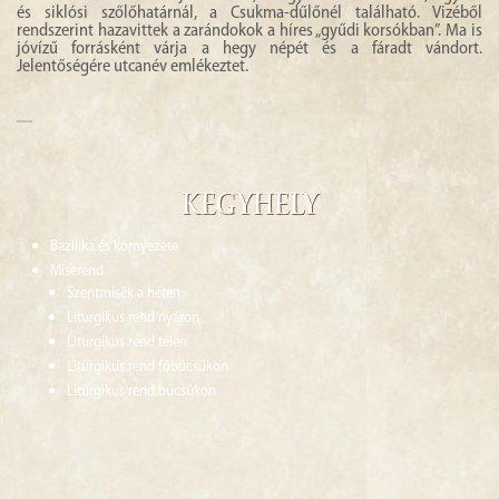
és siklósi szőlőhatárnál, a Csukma-dűlőnél található. Vizéből
rendszerint hazavittek a zarándokok a híres „gyűdi korsókban”. Ma is
jóvízű forrásként várja a hegy népét és a fáradt vándort.
Jelentőségére utcanév emlékeztet.
Kegyhely
Bazilika és környezete
Miserend
Szentmisék a héten
Liturgikus rend nyáron
Liturgikus rend télen
Liturgikus rend főbúcsúkon
Liturgikus rend búcsúkon