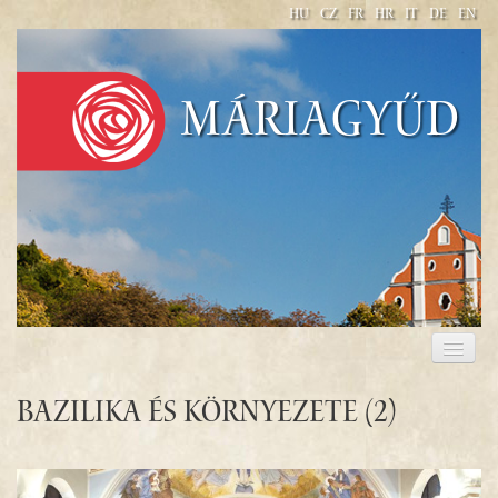
HU
CZ
FR
HR
IT
DE
EN
Máriagyűd
WELCOME
PILGRIMAGE 2017
Bazilika és környezete (2)