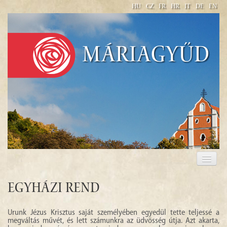
HU
CZ
FR
HR
IT
DE
EN
Máriagyűd
WELCOME
PILGRIMAGE 2017
Egyházi rend
Urunk Jézus Krisztus saját személyében egyedül tette teljessé a
megváltás művét, és lett számunkra az üdvösség útja. Azt akarta,