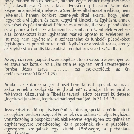
hogy minden nép és nemzet, minden egyes ember megismerhesse
Őt, választhassa Őt és általa üdvösségre juthasson. Számtalan
kegyelmi ajándékát, melyeket a Szentlélek által áraszt a világra, nem
jeltelenül, hanem konkrét személyek által akarta, hogy jelen
legyenek a világban, és ezért kegyelmi kincseit az Egyházra, annak
vezetését és pásztorolását Péterre és utódaira, illetve a püspökökre
és a papokra bízta. Ez a tagozódás azonban a Szentlélek vezetése
által bontakozott ki az Egyházban. Már Pál apostol is leveleiben (és
itt még nem egyértelmű a szóhasználat és funkció) püspököket
(episkopos) és presbitereket említ. Nyilván az apostoli kor az, amely
az Egyház strukturális kialakulását meghatározza az I. században.
Az egyházi rend (papság) szentségét az utolsó vacsora eseményeihez
és szavaihoz kötjük. Az Eukarisztia és egyházi rend szentségének
forrása Jézus szava: „……… ezt cselekedjétek az én
emlékezetemre.”(1Kor 11,25)
Amikor az Eukarisztia (szentmise) bemutatását apostolaira bízza,
akkor ennek a szolgálatát és „hatalmát” is átadja. Ehhez járul a
feltámadt Krisztusnak a Tibériás tavánál adott pásztori küldetése:
„legeltesd juhaimat, legeltesd bárányaimat” (vö. Jn 21, 16-17)
Jézus Krisztus a főpapi tisztségéből sajátosan, speciális módon adott
az egyházi rend szentségével Péternek és utódainak a teljes Egyházra
vonatkozólag, a püspököknek, akik Péterrel egységben szolgálnak az
egyházmegyére vonatkozólag, és a papoknak, akik a püspökkel
egységben szolgálnak egy kisebb közösségre, a plébániára