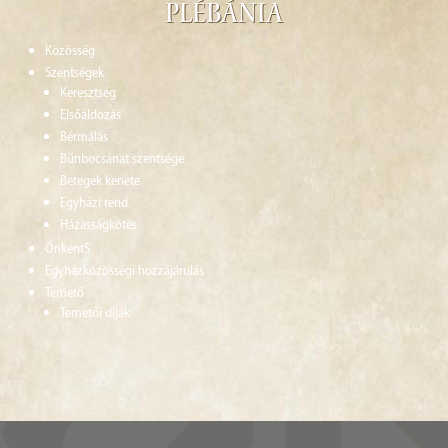
Plébánia
Közösség
Szentségek
Keresztség
Elsőáldozás
Bérmálás
Bűnbocsánat szentsége
Betegek kenete
Egyházi rend
Házasságkötés
ÖnkéntS
Egyházközösségi hozzájárulás
Temető
Temetői díjak