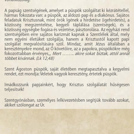
vonatkozólag.
A papság szentségének, amelyet a püspök szolgáltat ki kézrátétellel,
hármas fokozata van: a püspök, az áldozó pap és a diakónus. Sajátos
feladatuk Krisztusnak, mint örök Igének a hirdetése (igehirdetés), a
közösség megszentelése, kegyeli táplálása (szentségek), és a
közösség egységbe fogása és vezetése, pásztorolása. Az egyházi rend
szentségében erre sajátos karizmát kapnak a Szentlélek által, mely
nem egyéni életüket szolgálja, hanem a Krisztustól kapott papi
szolgálat megvalósítására szól. Mindaz, amit Jézus általában a
keresztényekre mond, az Ő követőire, az a papokra, püspökökre még
fokozottabban érvényes,
„ Mert …….. akire sokat bíztak, attól annál
többet kívánnak. (Lk 12,48)
Szent Ágoston püspök, saját életében megtapasztalva a kegyelmi
rendet, ezt mondja: Veletek vagyok keresztény, értetek püspök.
Imádkozzunk papjainkért, hogy Krisztus szolgálatát hűségesen
teljesítsék!
Szentgyónásban, személyes lelkivezetésben segítjük tovább azokat,
akiket szólongat az Úr.