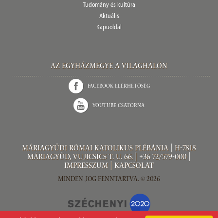
Tudomány és kultúra
Aktuális
Kapuoldal
Az Egyházmegye a világhálón
Facebook elérhetőség
Youtube csatorna
Máriagyűdi Római Katolikus Plébánia | H-7818
Máriagyűd, Vujicsics T. u. 66. | +36 72/579-000 |
Impresszum
|
Kapcsolat
Minden jog fenntartva. © 2026