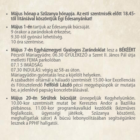
HORAIRE DES MESSES
Május hónap a Szűzanya hónapja. Az esti szentmisék előtt 18.45-
től litániával köszöntjük Égi Édesanyánkat!
CONTACT
Május 1-én
tartjuk az Édesanyák búcsúját.
9 órakor a zarándokok érkezése,
9.30-től gyónási lehetőség.
10 óra szentmise.
Május 7-én
Egyházmegyei Gyalogos Zarándoklat
lesz a
BÉKÉÉRT
Pécsről Máriagyűdre. 06.30 GYÜLEKEZŐ a Szent II. János Pál útja
melletti FEMA parkolóban
07.1 5 IMÁDSÁG
07.30 INDULÁS: végig az 58-as úton.
Máriagyűdön gyóntatás lesz a kijelölt helyeken.
A szabadtéri oltárnál a hálaadó szentmisét 15.00-kor Excellenciás
és Főtisztelendő
Felföldi László
pécsi megyéspüspök úr mutatja
be, a jelenlévő papság koncelebrálásával.
Május 20-én
Sérültek búcsúját
ünnepeljük Kegyhelyünkön.
10.00-kor szentmisét mutat be Keresztes Andor a Bazilika
plébánosa. 11.00-kor programkavalkád kezdődik (kézműves
foglalkozás, ügyességi játékok, Szűzanya köszöntő,
meghallgatlak sátor) A búcsú lebonyolításában segítségünkre
lesznek a PPHF hallgatói.