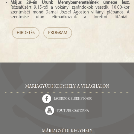
Május 29-én Urunk Mennybemenetelének ünnepe lesz.
Rózsafüzért 9.15-től a vókányi zarándokok vezetik. 10.00-kor
szentmisét mond Darnai József Ágoston villányi plébános. A
szentmise után elimádkozzuk a lorettói litániát.
HIRDETÉS
PROGRAM
Máriagyűdi Kegyhely a világhálón
Facebook elérhetőség
Youtube csatorna
Máriagyűdi Kegyhely