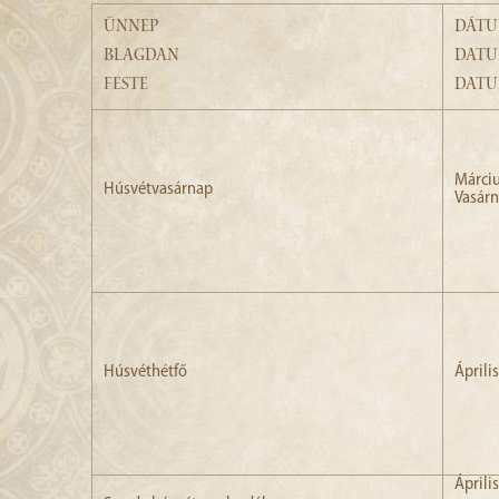
ÜNNEP
DÁT
BLAGDAN
DAT
FESTE
DAT
Már
Húsvétvasárnap
Vasár
Húsvéthétfő
Április
Április