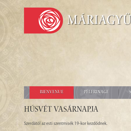
Máriagy
BIENVENUE
PÈLERINAGE
Húsvét Vasárnapja
Szerdától az esti szentmisék 19-kor kezdődnek.