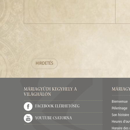
HIRDETÉS
Máriagyűdi Kegyhely a
Máriagy
világhálón
Bienvenue
Facebook elérhetőség
Pèlerinage
Son histoire
Youtube csatorna
Heures d’ou
Horaire des