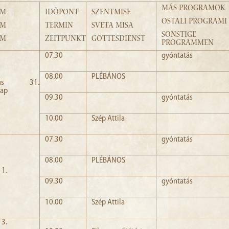
MÁS PROGRAMOK
UM
IDŐPONT
SZENTMISE
OSTALI PROGRAMI
UM
TERMIN
SVETA MISA
SONSTIGE
UM
ZEITPUNKT
GOTTESDIENST
PROGRAMMEN
07.30
gyóntatás
08.00
PLÉBÁNOS
cius 31.
nap
09.30
gyóntatás
10.00
Szép Attila
07.30
gyóntatás
08.00
PLÉBÁNOS
 1.
09.30
gyóntatás
10.00
Szép Attila
 3.