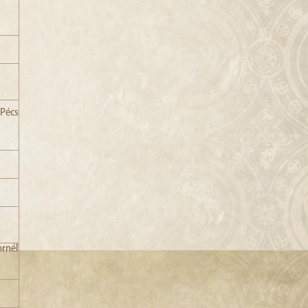
Pécs
nél