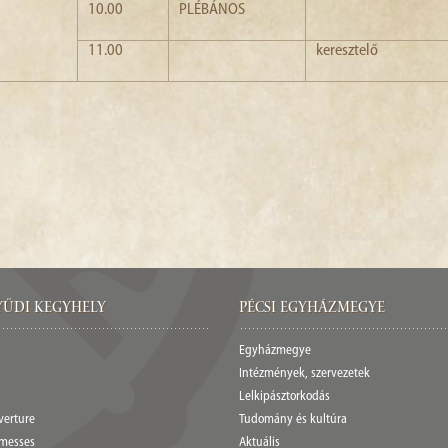
10.00
PLÉBÁNOS
11.00
keresztelő
űdi Kegyhely
Pécsi egyházmegye
Egyházmegye
Intézmények, szervezetek
Lelkipásztorkodás
verture
Tudomány és kultúra
 messes
Aktuális