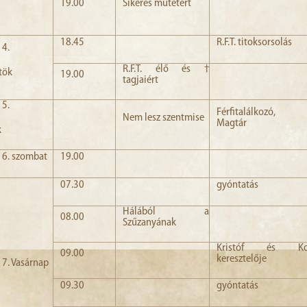
19.00
Sikeres műtétért
18.45
R.F.T. titoksorsolás
 4.
R.F.T. élő és †
tök
19.00
tagjaiért
 5.
Férfitalálkozó, 
Nem lesz szentmise
Magtár
k
s 6. szombat
19.00
07.30
gyóntatás
Hálából a
08.00
Szűzanyának
Kristóf és Kor
09.00
keresztelője
s 7. Vasárnap
09.30
gyóntatás