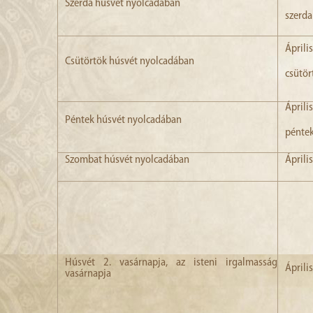
Szerda húsvét nyolcadában
szerda
Április
Csütörtök húsvét nyolcadában
csütör
Április
Péntek húsvét nyolcadában
pénte
Szombat húsvét nyolcadában
Áprili
Húsvét 2. vasárnapja, az isteni irgalmasság
Áprili
vasárnapja