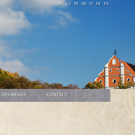
HU
CZ
FR
HR
IT
DE
EN
 DES MESSES
CONTACT