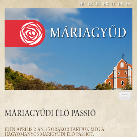
HU
CZ
FR
HR
IT
DE
EN
Máriagyűd
BENVENUTI
PELLEGRINAGGIO 2017
Máriagyűdi élő passió
IDÉN ÁPRILIS 2-ÁN, 15 ÓRAKOR TARTJUK MEG A
HAGYOMÁNYOS MÁRIGYŰDI ÉLŐ PASSIÓT.