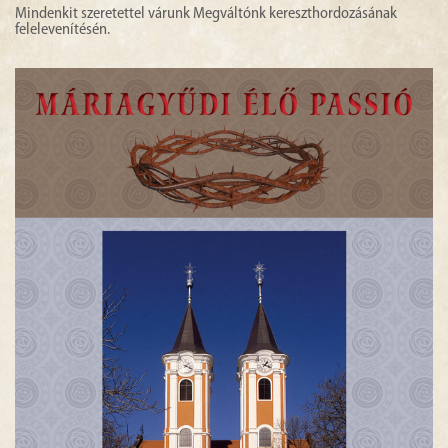
Mindenkit szeretettel várunk Megváltónk kereszthordozásának
felelevenítésén.