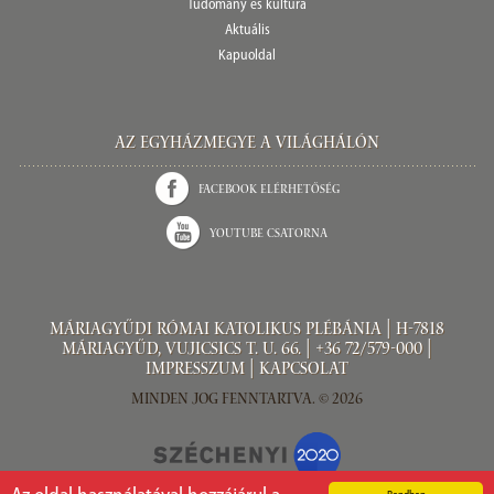
Tudomány és kultúra
Aktuális
Kapuoldal
Az Egyházmegye a világhálón
Facebook elérhetőség
Youtube csatorna
Máriagyűdi Római Katolikus Plébánia | H-7818
Máriagyűd, Vujicsics T. u. 66. | +36 72/579-000 |
Impresszum
|
Kapcsolat
Minden jog fenntartva. © 2026