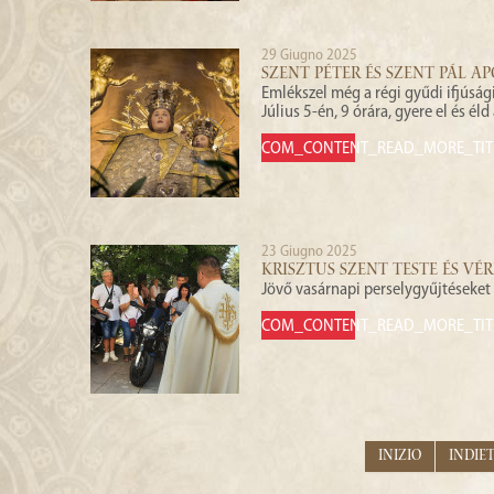
29 Giugno 2025
SZENT PÉTER ÉS SZENT PÁL A
Emlékszel még a régi gyűdi ifjúság
Július 5-én, 9 órára, gyere el és éld
COM_CONTENT_READ_MORE_TIT
23 Giugno 2025
KRISZTUS SZENT TESTE ÉS VÉ
Jövő vasárnapi perselygyűjtéseket (
COM_CONTENT_READ_MORE_TIT
Inizio
Indie