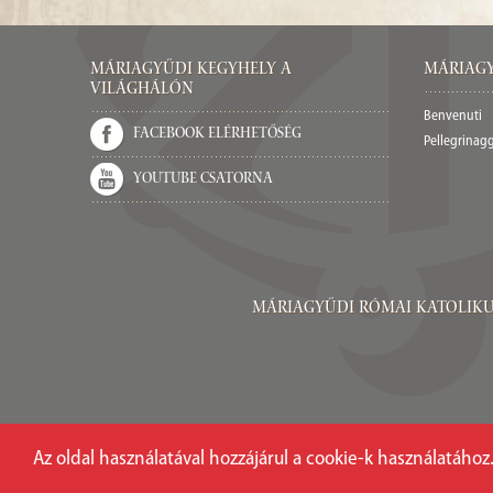
Máriagyűdi Kegyhely a
Máriagy
világhálón
Benvenuti
Facebook elérhetőség
Pellegrinag
Youtube csatorna
Máriagyűdi Római Katolikus Pl
Az oldal használatával hozzájárul a cookie-k használatához