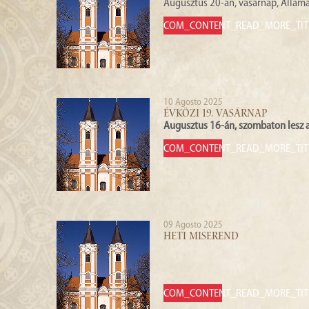
Augusztus 20-án, vasárnap, Államal
COM_CONTENT_READ_MORE_TIT
10 Agosto 2025
ÉVKÖZI 19. VASÁRNAP
Augusztus 16-án, szombaton lesz 
COM_CONTENT_READ_MORE_TIT
09 Agosto 2025
HETI MISEREND
COM_CONTENT_READ_MORE_TIT