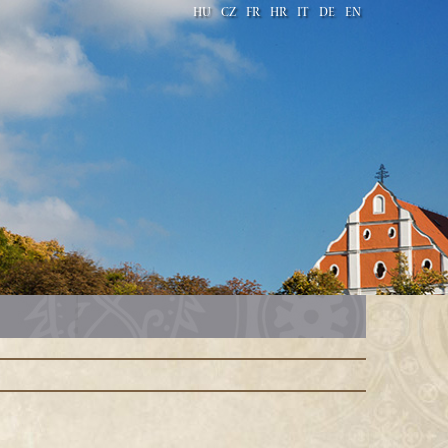
HU
CZ
FR
HR
IT
DE
EN