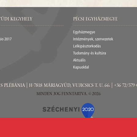
űdi Kegyhely
Pécsi egyházmegye
Egyházmegye
gio 2017
Intézmények, szervezetek
Lelkipásztorkodás
Tudomány és kultúra
Aktuális
Kapuoldal
ébánia | H-7818 Máriagyűd, Vujicsics T. u. 66. | +36 72/579-
Minden jog fenntartva. © 2026
.