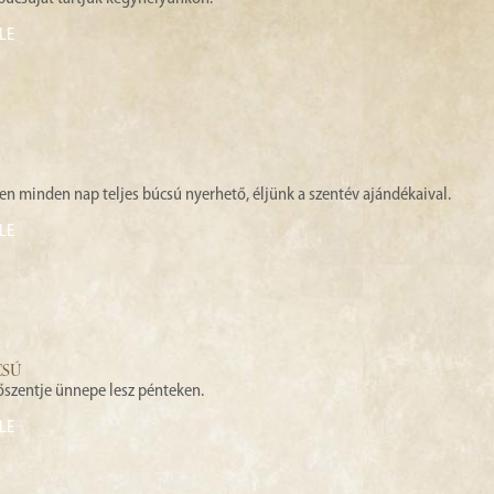
LE
ben minden nap teljes búcsú nyerhető, éljünk a szentév ajándékaival.
LE
CSÚ
őszentje ünnepe lesz pénteken.
LE