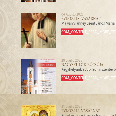
04 Agosto 2025
ÉVKÖZI 18. VASÁRNAP
Ma van Vianney Szent János Mária
COM_CONTENT_READ_MORE_TIT
28 Luglio 2025
NAGYSZÜLŐK BÚCSÚJA
Kegyhelyünk a Jubileum
COM_CONTENT_READ_MORE_TIT
21 Luglio 2025
ÉVKÖZI 16. VASÁRNAP
Következő vasárnap a Nagyszülők 