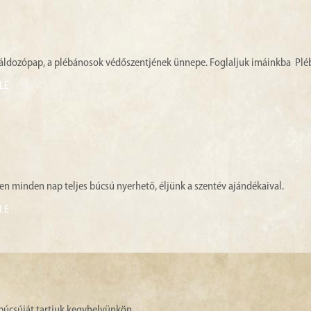
 áldozópap, a plébánosok védőszentjének ünnepe. Foglaljuk imáinkba Pl
LE
i Szentévben minden nap teljes búcsú nyerhető, 
LE
búcsúját tartjuk kegyhelyünkön.