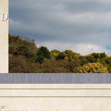
űd
CSÚ