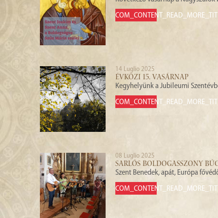
COM_CONTENT_READ_MORE_TIT
14 Luglio 2025
ÉVKÖZI 15. VASÁRNAP
Kegyhelyünk a Jubileumi Szentév
COM_CONTENT_READ_MORE_TIT
08 Luglio 2025
SARLÓS BOLDOGASSZONY BÚ
Szent Benedek, apát, Európa fővéd
COM_CONTENT_READ_MORE_TIT