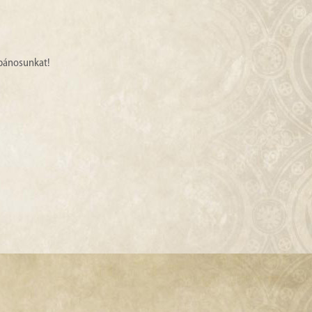
ébánosunkat!
éljünk a szentév ajándékaival.