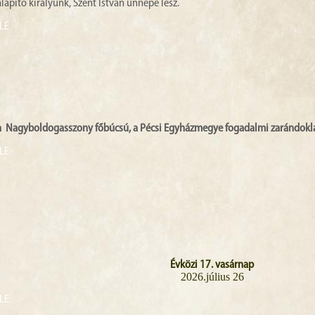
apító királyunk, Szent István ünnepe lesz.
LE
a Nagyboldogasszony főbúcsú, a Pécsi Egyházmegye fogadalmi zarándokla
LE
Évközi 17. vasárnap
2026.július 26
LE