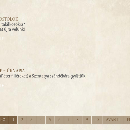
POSTOLOK
i találkozókra?
 át újra velünk!
LE
RE – ÚRNAPJA
Péter filléreket) a Szentatya szándékára gyűjtjük.
LE
tro
1
2
3
4
5
6
7
8
9
10
Avanti
F