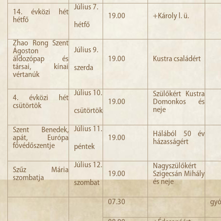
Július 7.
14. évközi hét
19.00
+Károly l. ü.
hétfő
hétfő
Zhao Rong Szent
Július 9.
Ágoston
áldozópap és
19.00
Kustra családért
társai, kínai
szerda
vértanúk
Július 10.
Szülőkért Kustra
4. évközi hét
19.00
Domonkos és
csütörtök
neje
csütörtök
Július 11.
Szent Benedek,
Hálából 50 év
apát, Európa
19.00
házasságért
fővédőszentje
péntek
Július 12.
Nagyszülőkért
Szűz Mária
19.00
Szigecsán Mihály
szombatja
és neje
szombat
07.30
gyó