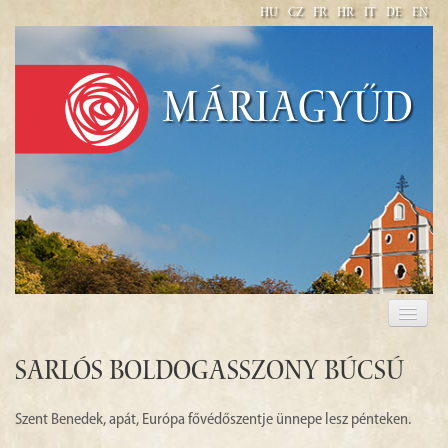
HU
CZ
FR
HR
IT
DE
EN
Máriagyűd
BENVENUTI
PELLEGRINAGGIO 2017
SARLÓS BOLDOGASSZONY BÚCSÚ
Szent Benedek, apát, Európa fővédőszentje ünnepe lesz pénteken.