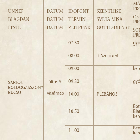
MÁ
PR
ÜNNEP
DÁTUM
IDŐPONT
SZENTMISE
OS
BLAGDAN
DATUM
TERMIN
SVETA MISA
PR
FESTE
DATUM
ZEITPUNKT
GOTTESDIENST
SO
PR
07.30
gyó
08.00
+ Szülőkért
09.00
ker
09.30
gyó
Július 6.
SARLÓS
BOLDOGASSZONY
BÚCSÚ
Vasárnap
10.00
PLÉBÁNOS
B
10.50
Bia
ker
Be
11.00
ker