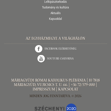
Lelkipásztorkodás
Tudomány és kultúra
Aktuális
Kapuoldal
Az Egyházmegye a világhálón
Facebook elérhetőség
Youtube csatorna
Máriagyűdi Római Katolikus Plébánia | H-7818
Máriagyűd, Vujicsics T. u. 66. | +36 72/579-000 |
Impresszum
|
Kapcsolat
Minden jog fenntartva. © 2026