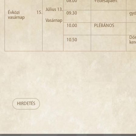
08.00
+Édesapáért
Július 13.
Évközi 15.
09.30
gyó
vasárnap
Vasárnap
10.00
PLÉBÁNOS
Dó
10.50
ker
HIRDETÉS