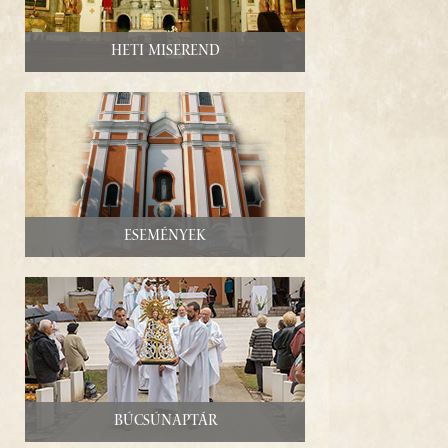
PROGRAM
Heti miserend
KAPCSOLAT
Események
Búcsúnaptár