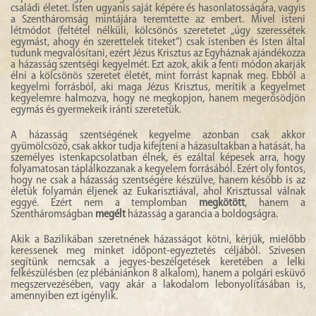
családi életet. Isten ugyanis saját képére és hasonlatosságára, vagyis
a Szentháromság mintájára teremtette az embert. Mivel isteni
létmódot (feltétel nélküli, kölcsönös szeretetet „úgy szeressétek
egymást, ahogy én szerettelek titeket”) csak istenben és Isten által
tudunk megvalósítani, ezért Jézus Krisztus az Egyháznak ajándékozza
a házasság szentségi kegyelmét. Ezt azok, akik a fenti módon akarják
élni a kölcsönös szeretet életét, mint forrást kapnak meg. Ebből a
kegyelmi forrásból, aki maga Jézus Krisztus, merítik a kegyelmet
kegyelemre halmozva, hogy ne megkopjon, hanem megerősödjön
egymás és gyermekeik iránti szeretetük.
A házasság szentségének kegyelme azonban csak akkor
gyümölcsöző, csak akkor tudja kifejteni a házasultakban a hatását, ha
személyes istenkapcsolatban élnek, és ezáltal képesek arra, hogy
folyamatosan táplálkozzanak a kegyelem forrásából. Ezért oly fontos,
hogy ne csak a házasság szentségére készülve, hanem később is az
életük folyamán éljenek az Eukarisztiával, ahol Krisztussal válnak
eggyé. Ezért nem a templomban
megkötött
, hanem a
Szentháromságban
megélt
házasság a garancia a boldogságra.
Akik a Bazilikában szeretnének házasságot kötni, kérjük, mielőbb
keressenek meg minket időpont-egyeztetés céljából. Szívesen
segítünk nemcsak a jegyes-beszélgetések keretében a lelki
felkészülésben (ez plébániánkon 8 alkalom), hanem a polgári esküvő
megszervezésében, vagy akár a lakodalom lebonyolításában is,
amennyiben ezt igénylik.