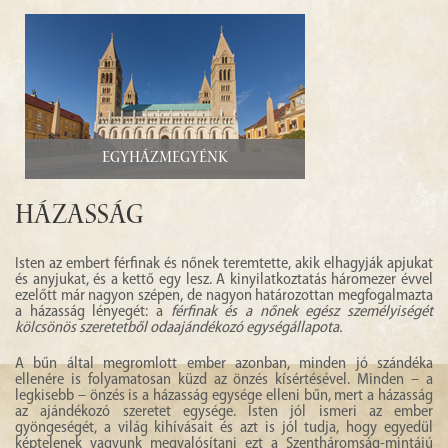
Egyházmegyénk
Házasság
Isten az embert férfinak és nőnek teremtette, akik elhagyják apjukat
és anyjukat, és a kettő egy lesz. A kinyilatkoztatás háromezer évvel
ezelőtt már nagyon szépen, de nagyon határozottan megfogalmazta
a házasság lényegét: a
férfinak és a nőnek egész személyiségét
kölcsönös szeretetből odaajándékozó egységállapota.
A bűn által megromlott ember azonban, minden jó szándéka
ellenére is folyamatosan küzd az önzés kísértésével. Minden – a
legkisebb – önzés is a házasság egysége elleni bűn, mert a házasság
az ajándékozó szeretet egysége. Isten jól ismeri az ember
gyöngeségét, a világ kihívásait és azt is jól tudja, hogy egyedül
képtelenek vagyunk megvalósítani ezt a Szentháromság-mintájú