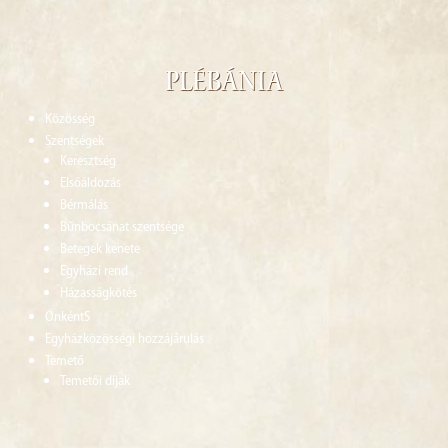
Plébánia
Közösség
Szentségek
Keresztség
Elsőáldozás
Bérmálás
Bűnbocsánat szentsége
Betegek kenete
Egyházi rend
Házasságkötés
ÖnkéntS
Egyházközösségi hozzájárulás
Temető
Temetői díjak