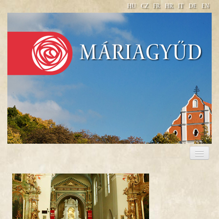
HU
CZ
FR
HR
IT
DE
EN
Máriagyűd
KEGYHELY
IMÁDSÁGOK, ÉNEKEK
PLÉBÁNIA
SZÁLLÁS