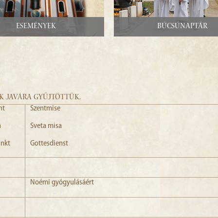
Események
Búcsúnaptár
K JAVÁRA GYŰJTÖTTÜK.
nt
Szentmise
n
Sveta misa
unkt
Gottesdienst
Noémi gyógyulásáért