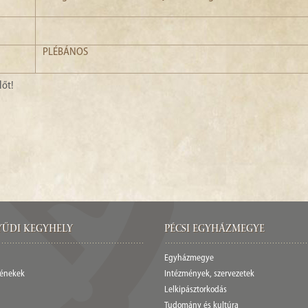
PLÉBÁNOS
lőt!
űdi Kegyhely
Pécsi egyházmegye
Egyházmegye
 énekek
Intézmények, szervezetek
Lelkipásztorkodás
Tudomány és kultúra