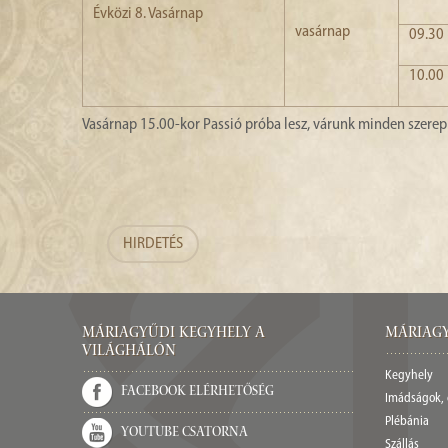
Évközi 8. Vasárnap
vasárnap
09.30
10.00
Vasárnap 15.00-kor Passió próba lesz, várunk minden szerep
HIRDETÉS
Máriagyűdi Kegyhely a
Máriagy
világhálón
Kegyhely
Facebook elérhetőség
Imádságok,
Plébánia
Youtube csatorna
Szállás