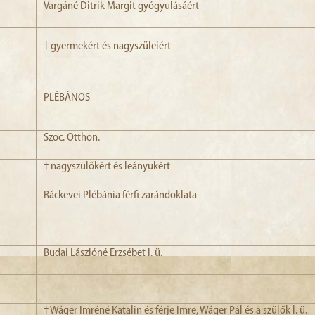
Vargáné Ditrik Margit gyógyulásáért
† gyermekért és nagyszüleiért
PLÉBÁNOS
Szoc. Otthon.
† nagyszülőkért és leányukért
Ráckevei Plébánia férfi zarándoklata
Budai Lászlóné Erzsébet l. ü.
† Wáger Imréné Katalin és férje Imre, Wáger Pál és a szülők l. ü.