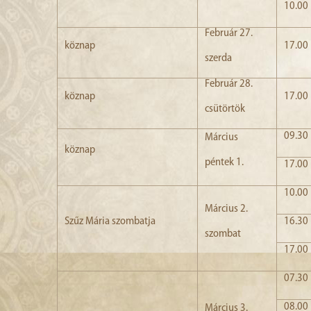
10.00
Február 27.
köznap
17.00
szerda
Február 28.
köznap
17.00
csütörtök
09.30
Március
köznap
péntek 1.
17.00
10.00
Március 2.
Szűz Mária szombatja
16.30
szombat
17.00
07.30
08.00
Március 3.