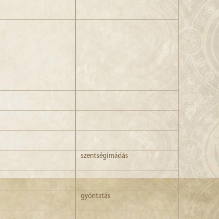
szentségimádás
gyóntatás