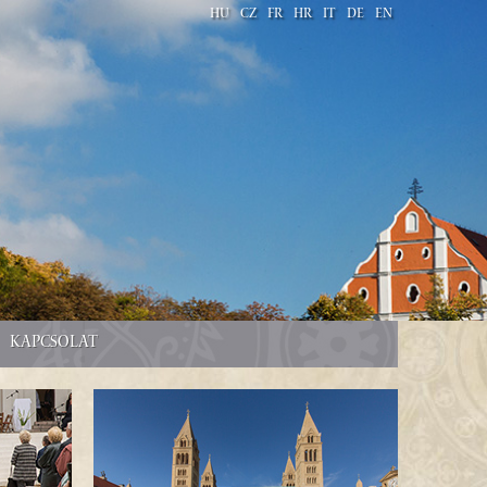
HU
CZ
FR
HR
IT
DE
EN
KAPCSOLAT