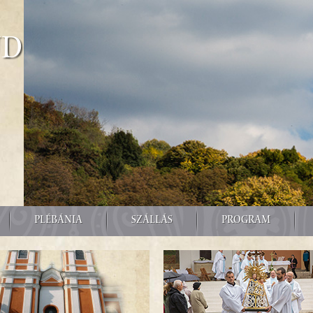
űd
PLÉBÁNIA
SZÁLLÁS
PROGRAM