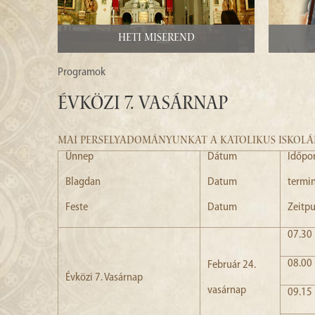
Heti miserend
Programok
Évközi 7. Vasárnap
MAI PERSELYADOMÁNYUNKAT A KATOLIKUS ISKOLÁ
Ünnep
Dátum
Időpo
Blagdan
Datum
termi
Feste
Datum
Zeitp
07.30
08.00
Február 24.
Évközi 7. Vasárnap
vasárnap
09.15