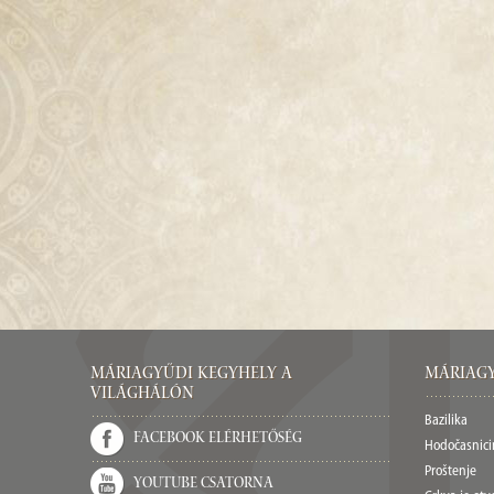
Máriagyűdi Kegyhely a
Máriagy
világhálón
Bazilika
Facebook elérhetőség
Hodočasnic
Proštenje
Youtube csatorna