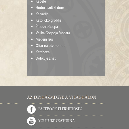
Kapele
Hodočasnički dom
Kalvarija
Katoličko groblje
Žalosna Gospa
Velika Gospoja Mađara
Medeni Isus
Oltar na otvorenom
Kateheza
Dolikuje znati
Az Egyházmegye a világhálón
Facebook elérhetőség
Youtube csatorna