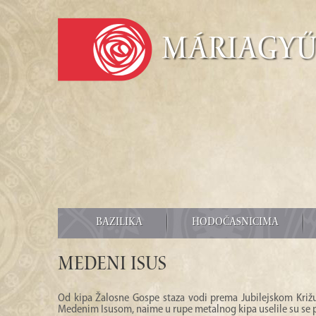
Máriagy
BAZILIKA
HODOČASNICIMA
Medeni Isus
Od kipa Žalosne Gospe staza vodi prema Jubilejskom Križu
Medenim Isusom, naime u rupe metalnog kipa uselile su se p