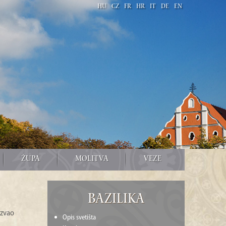
HU
CZ
FR
HR
IT
DE
EN
ŽUPA
MOLITVA
VEZE
Bazilika
 zvao
Opis svetišta