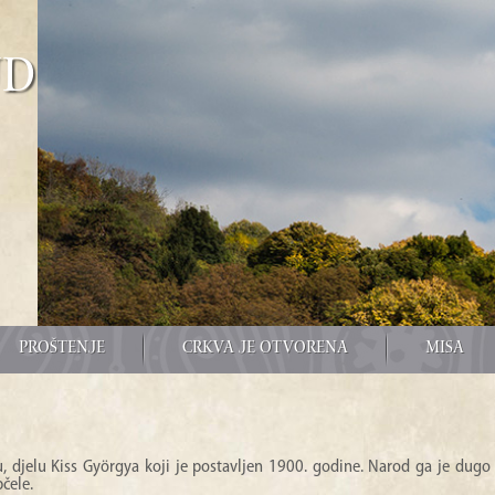
űd
PROŠTENJE
CRKVA JE OTVORENA
MISA
, djelu Kiss Györgya koji je postavljen 1900. godine. Narod ga je dugo
čele.