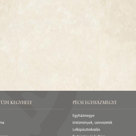
űdi Kegyhely
Pécsi egyházmegye
Egyházmegye
ima
Intézmények, szervezetek
Lelkipásztorkodás