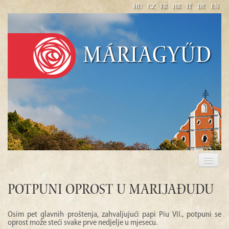
HU
CZ
FR
HR
IT
DE
EN
Máriagyűd
BAZILIKA
HODOČASNICIMA
Potpuni oprost u Marijađudu
PROŠTENJE
Osim pet glavnih proštenja, zahvaljujući papi Piu VII., potpuni se
oprost može steći svake prve nedjelje u mjesecu.
CRKVA JE OTVORENA