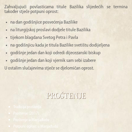
Zahvaljujući povlasticama titule Bazilika slijedećih se termina
MISA
također stječe potpuni oprost:
na dan godišnjice posvećenja Bazilike
ŽUPA
na liturgijskoj proslavi dodjele titule Bazilika
MOLITVA
tijekom blagdana Svetog Petra i Pavla
na godišnjicu kada je titula Bazilike svetištu dodijeljena
VEZE
godišnje jedan dan koji odredi dijecezanski biskup
godišnje jedan dan koji vjernik sam sebi izabere
U ostalim slučajevima stječe se djelomičan oprost.
Proštenje
Tradicija proštenja
Proštenje (2017)
Proštenje u Marijađudu
Potpuni oprost u Marijađudu