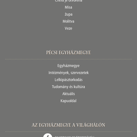
Crkva je otvorena
Misa
župa
Molitva
Veze
Pécsi egyházmegye
Egyházmegye
Intézmények, szervezetek
Lelkipásztorkodás
Tudomány és kultúra
Aktuális
Kapuoldal
Az Egyházmegye a világhálón