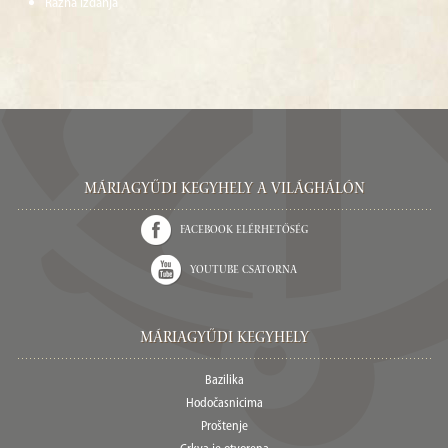
Razna izdanja
Máriagyűdi Kegyhely a világhálón
Facebook elérhetőség
Youtube csatorna
Máriagyűdi Kegyhely
Bazilika
Hodočasnicima
Proštenje