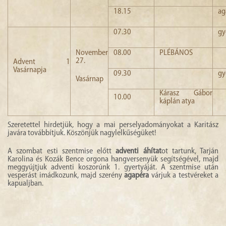
18.15
ag
07.30
gy
November
08.00
PLÉBÁNOS
27.
Advent 1
Vasárnapja
09.30
gy
Vasárnap
Kárasz Gábor
10.00
káplán atya
Szeretettel hirdetjük, hogy a mai perselyadományokat a Karitász
javára továbbítjuk. Köszönjük nagylelkűségüket!
A szombat esti szentmise előtt
adventi áhítat
ot tartunk, Tarján
Karolina és Kozák Bence orgona hangversenyük segítségével, majd
meggyújtjuk adventi koszorúnk 1. gyertyáját. A szentmise után
vesperást imádkozunk, majd szerény
agapéra
várjuk a testvéreket a
kapualjban.