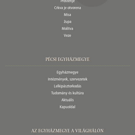
Proštenje
Crkva je otvorena
Misa
župa
Molitva
Veze
Pécsi egyházmegye
Egyházmegye
Intézmények, szervezetek
Lelkipásztorkodás
Tudomány és kultúra
Aktuális
Kapuoldal
Az Egyházmegye a világhálón