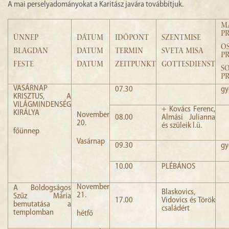
A mai perselyadományokat a Karitász javára továbbítjuk.
MISA
M
P
ÜNNEP
DÁTUM
IDŐPONT
SZENTMISE
ŽUPA
O
BLAGDAN
DATUM
TERMIN
SVETA MISA
P
MOLITVA
FESTE
DATUM
ZEITPUNKT
GOTTESDIENST
S
P
VEZE
VASÁRNAP
07.30
gy
KRISZTUS, A
VILÁGMINDENSÉG
+ Kovács Ferenc,
KIRÁLYA
November
08.00
Almási Julianna
20.
és szüleik l.ü.
főünnep
Vasárnap
09.30
gy
10.00
PLÉBÁNOS
November
A Boldogságos
Blaskovics,
21.
Szűz Mária
17.00
Vidovics és Török
bemutatása a
családért
templomban
hétfő