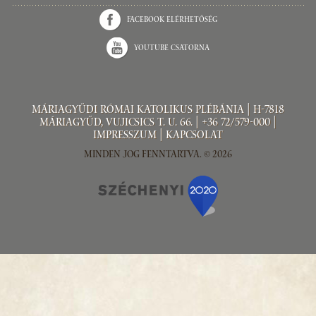
Facebook elérhetőség
Youtube csatorna
Máriagyűdi Római Katolikus Plébánia | H-7818
Máriagyűd, Vujicsics T. u. 66. | +36 72/579-000 |
Impresszum
|
Kapcsolat
Minden jog fenntartva. © 2026