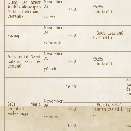
November
Dung Lac Szent
23.
András áldozópap
Közös
17.00
és társai, vietnámi
halottakért
vértanúk
szerda
November
24.
+ Budai Lászlóné
köznap
17.00
Erzsébet l. ü.
csütörtök
November
Alexandriai Szent
25.
Közös
Katalin szűz és
17.00
halottakért
vértanú
péntek
ád
Ta
16.30
és
or
November
Szűz Mária
+ Rojcsik, Bek és
26.
szombati
17.00
Kálmán család l.
gy
emléknapja
ü.
szombat
18.00
zs